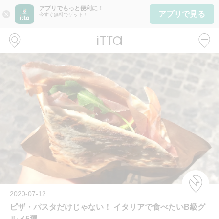
アプリでもっと便利に！
アプリで見る
close
今すぐ無料でゲット！
2020-07-12
ピザ・パスタだけじゃない！ イタリアで食べたいB級グ
ルメ5選