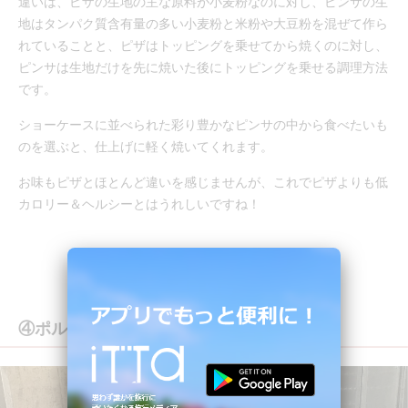
違いは、ピザの生地の主な原料が小麦粉なのに対し、ピンサの生
地はタンパク質含有量の多い小麦粉と米粉や大豆粉を混ぜて作ら
れていることと、ピザはトッピングを乗せてから焼くのに対し、
ピンサは生地だけを先に焼いた後にトッピングを乗せる調理方法
です。
ショーケースに並べられた彩り豊かなピンサの中から食べたいも
のを選ぶと、仕上げに軽く焼いてくれます。
お味もピザとほとんど違いを感じませんが、これでピザよりも低
カロリー＆ヘルシーとはうれしいですね！
④ポルケッタ