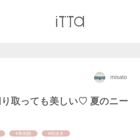
misato
り取っても美しい♡ 夏のニー
#美術館
#街歩き