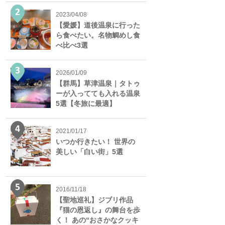
2023/04/08
【愛媛】道後温泉に行った
ら食べたい。名物鯛めし食
べ比べ3選
2026/01/09
【群馬】草津温泉｜タトゥ
ーが入ってても入れる温泉
5選【冬旅に最適】
2021/01/17
いつか行きたい！ 世界の
美しい「白い街」5選
2016/11/18
【聖地巡礼】ジブリ作品
『猫の恩返し』の舞台を歩
く！ あの“おさかなクッキ