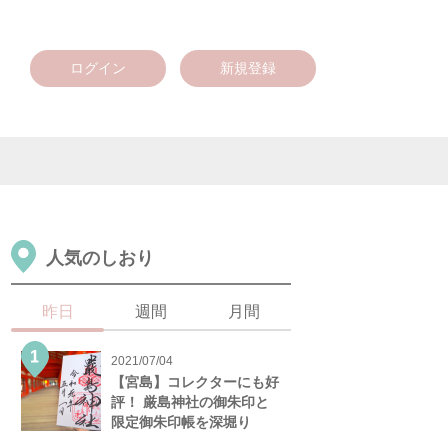
ログイン
新規登録
人気のしおり
昨日
週間
月間
2021/07/04
【宮島】コレクターにも好
評！ 厳島神社の御朱印と
限定御朱印帳を深堀り