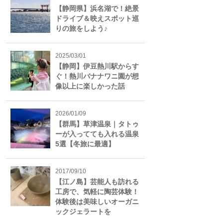
【静岡県】浜名湖で！絶景
ドライブ＆映えスポット巡
りの旅をしよう♪
2025/03/01
【静岡】伊豆熱川駅からす
ぐ！熱川バナナワニ園が想
像以上に楽しかった話
2026/01/09
【群馬】草津温泉｜タトゥ
ーが入ってても入れる温泉
5選【冬旅に最適】
2017/09/10
【江ノ島】芸能人も訪れる
工房で、気軽に陶芸体験！
体験後は美味しいオーガニ
ックジェラートを