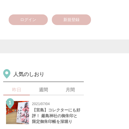
ログイン
新規登録
人気のしおり
昨日
週間
月間
2021/07/04
【宮島】コレクターにも好
評！ 厳島神社の御朱印と
限定御朱印帳を深堀り