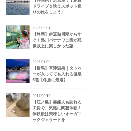
【静岡県】浜名湖で！絶景
ドライブ＆映えスポット巡
りの旅をしよう♪
2025/03/01
【静岡】伊豆熱川駅からす
ぐ！熱川バナナワニ園が想
像以上に楽しかった話
2026/01/09
【群馬】草津温泉｜タトゥ
ーが入ってても入れる温泉
5選【冬旅に最適】
2017/09/10
【江ノ島】芸能人も訪れる
工房で、気軽に陶芸体験！
体験後は美味しいオーガニ
ックジェラートを