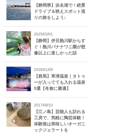
【静岡県】浜名湖で！絶景
ドライブ＆映えスポット巡
りの旅をしよう♪
2025/03/01
【静岡】伊豆熱川駅からす
ぐ！熱川バナナワニ園が想
像以上に楽しかった話
2026/01/09
【群馬】草津温泉｜タトゥ
ーが入ってても入れる温泉
5選【冬旅に最適】
2017/09/10
【江ノ島】芸能人も訪れる
工房で、気軽に陶芸体験！
体験後は美味しいオーガニ
ックジェラートを