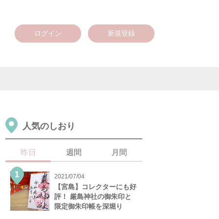
ログイン
新規登録
人気のしおり
昨日
週間
月間
2021/07/04
【宮島】コレクターにも好
評！ 厳島神社の御朱印と
限定御朱印帳を深堀り