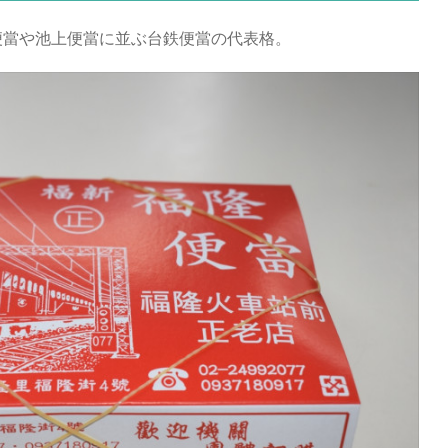
便當や池上便當に並ぶ台鉄便當の代表格。