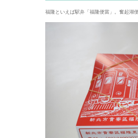
福隆といえば駅弁「福隆便當」。奮起湖