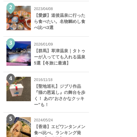
2023/04/08
【愛媛】道後温泉に行った
ら食べたい。名物鯛めし食
べ比べ3選
2026/01/09
【群馬】草津温泉｜タトゥ
ーが入ってても入れる温泉
5選【冬旅に最適】
2016/11/18
【聖地巡礼】ジブリ作品
『猫の恩返し』の舞台を歩
く！ あの“おさかなクッキ
ー”も！
2024/05/24
【香港】エビワンタンメン
食べ比べ。ランキング発