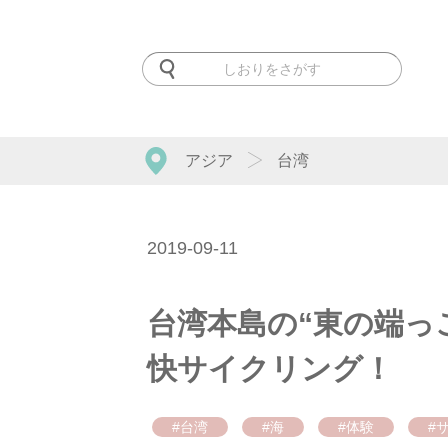
アジア
台湾
2019-09-11
台湾本島の“東の端っ
快サイクリング！
#台湾
#海
#体験
#