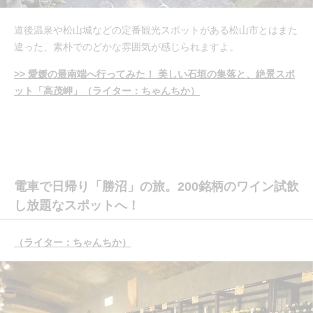
道後温泉や松山城などの定番観光スポットがある松山市とはまた
違った、素朴でのどかな雰囲気が感じられますよ。
>> 愛媛の最南端へ行ってみた！ 美しい石垣の集落と、絶景スポ
ット「高茂岬」（ライター：ちゃんちか）
電車で日帰り「勝沼」の旅。200銘柄のワイン試飲
し放題なスポットへ！
（ライター：ちゃんちか）