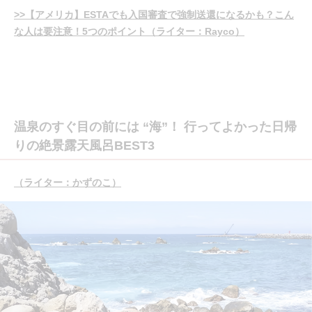
>>【アメリカ】ESTAでも入国審査で強制送還になるかも？こん
な人は要注意！5つのポイント（ライター：Rayco）
温泉のすぐ目の前には “海”！ 行ってよかった日帰
りの絶景露天風呂BEST3
（ライター：かずのこ）