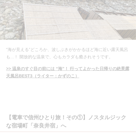
“海が見える”どころか、波しぶきがかかるほど海に近い露天風呂
も...！ 開放的な温泉で、心もカラダも癒されそうです。
>> 温泉のすぐ目の前には “海”！ 行ってよかった日帰りの絶景露
天風呂BEST3（ライター：かずのこ）
【電車で信州ひとり旅！その①】ノスタルジック
な宿場町「奈良井宿」へ