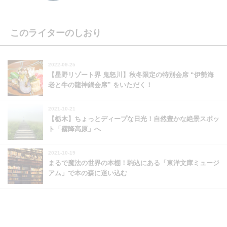
このライターのしおり
2022-09-25
【星野リゾート界 鬼怒川】秋冬限定の特別会席 “伊勢海
老と牛の龍神鍋会席” をいただく！
2021-10-21
【栃木】ちょっとディープな日光！自然豊かな絶景スポッ
ト「霧降高原」へ
2021-10-19
まるで魔法の世界の本棚！駒込にある「東洋文庫ミュージ
アム」で本の森に迷い込む