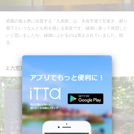
庭園の最も奥に位置する「九条館」は、木造平屋で瓦葺き、廻り
廊下というなんとも和を感じる茶室です。縁側に座って休憩した
いと思いましたが、縁側に上がるのは禁止されていました。残
念。
2.六窓庵