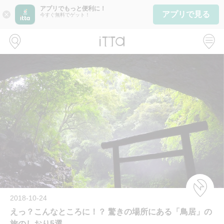
アプリでもっと便利に！
アプリで見る
close
今すぐ無料でゲット！
2018-10-24
えっ？こんなところに！？ 驚きの場所にある「鳥居」の
旅のしおり5選