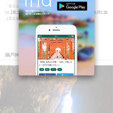
「富士山本七合目 鳥居荘」の旅のしおり
>>【富士山】チャンスは夏だけ！ 富士山からの3大絶景を拝む旅
（ライター：ちゃんちか）
鵜戸神社（宮崎）