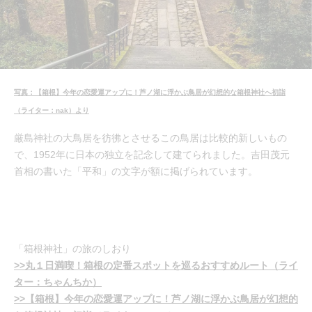
写真：【箱根】今年の恋愛運アップに！芦ノ湖に浮かぶ鳥居が幻想的な箱根神社へ初詣
（ライター：nak）より
厳島神社の大鳥居を彷彿とさせるこの鳥居は比較的新しいもの
で、1952年に日本の独立を記念して建てられました。吉田茂元
首相の書いた「平和」の文字が額に掲げられています。
「箱根神社」の旅のしおり
>>丸１日満喫！箱根の定番スポットを巡るおすすめルート（ライ
ター：ちゃんちか）
>>【箱根】今年の恋愛運アップに！芦ノ湖に浮かぶ鳥居が幻想的