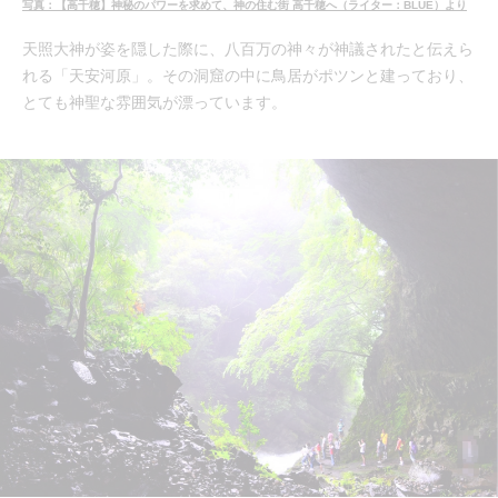
写真：【高千穂】神秘のパワーを求めて、神の住む街 高千穂へ（ライター：BLUE）より
天照大神が姿を隠した際に、八百万の神々が神議されたと伝えら
れる「天安河原」。その洞窟の中に鳥居がポツンと建っており、
とても神聖な雰囲気が漂っています。