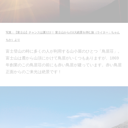
写真：【富士山】チャンスは夏だけ！ 富士山からの3大絶景を拝む旅（ライター：ちゃん
ちか）より
富士登山の時に多くの人が利用する山小屋のひとつ「鳥居荘」。
富士山は麓から山頂にかけて鳥居がいくつもありますが、1869
年創業のこの鳥居荘の前にも赤い鳥居が建っています。赤い鳥居
正面からのご来光は絶景です！