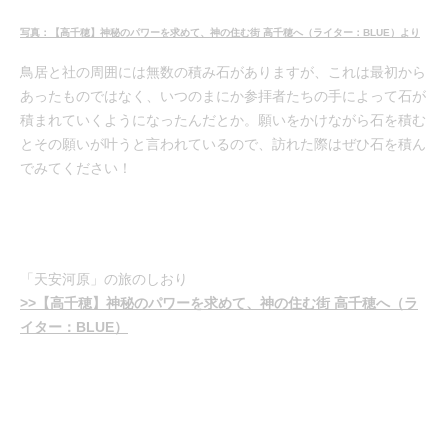
写真：【高千穂】神秘のパワーを求めて、神の住む街 高千穂へ（ライター：BLUE）より
鳥居と社の周囲には無数の積み石がありますが、これは最初から
あったものではなく、いつのまにか参拝者たちの手によって石が
積まれていくようになったんだとか。願いをかけながら石を積む
とその願いが叶うと言われているので、訪れた際はぜひ石を積ん
でみてください！
「天安河原」の旅のしおり
>>【高千穂】神秘のパワーを求めて、神の住む街 高千穂へ（ラ
イター：BLUE）