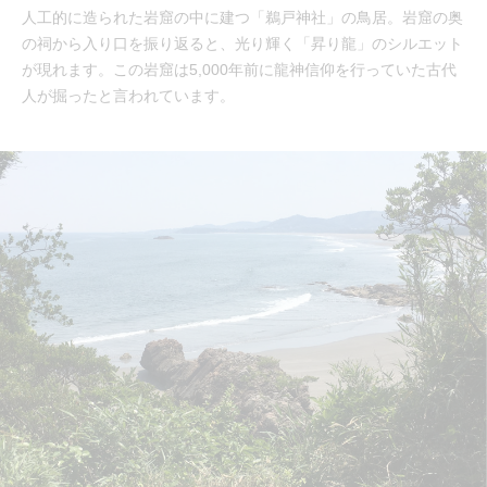
人工的に造られた岩窟の中に建つ「鵜戸神社」の鳥居。岩窟の奥
の祠から入り口を振り返ると、光り輝く「昇り龍」のシルエット
が現れます。この岩窟は5,000年前に龍神信仰を行っていた古代
人が掘ったと言われています。