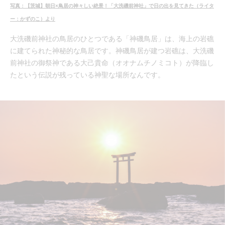
写真：【茨城】朝日×鳥居の神々しい絶景！「大洗磯前神社」で日の出を見てきた（ライタ
ー：かずのこ）より
大洗磯前神社の鳥居のひとつである「神磯鳥居」は、海上の岩礁
に建てられた神秘的な鳥居です。神磯鳥居が建つ岩礁は、大洗磯
前神社の御祭神である大己貴命（オオナムチノミコト）が降臨し
たという伝説が残っている神聖な場所なんです。