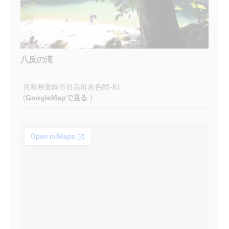
八反の滝
兵庫県豊岡市日高町名色85-61
(
GoogleMapで見る
)