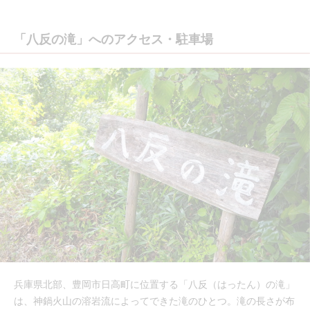
「八反の滝」へのアクセス・駐車場
兵庫県北部、豊岡市日高町に位置する「八反（はったん）の滝」
は、神鍋火山の溶岩流によってできた滝のひとつ。滝の長さが布