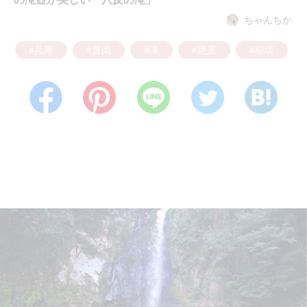
ちゃんちか
#兵庫
#豊岡
#滝
#絶景
#秘境