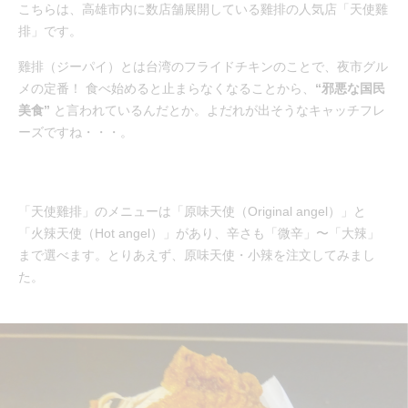
こちらは、高雄市内に数店舗展開している雞排の人気店「天使雞
排」です。
雞排（ジーパイ）とは台湾のフライドチキンのことで、夜市グル
メの定番！ 食べ始めると止まらなくなることから、
“邪悪な国民
美食”
と言われているんだとか。よだれが出そうなキャッチフレ
ーズですね・・・。
「天使雞排」のメニューは「原味天使（Original angel）」と
「火辣天使（Hot angel）」があり、辛さも「微辛」〜「大辣」
まで選べます。とりあえず、原味天使・小辣を注文してみまし
た。