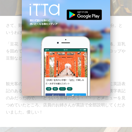
さて、雞排の後は さっぱりとしたデザートが食べたい気分。と
いうわけで、豆花の屋台へ寄ってみました。
「豆花（トウファ、ドウホワ）」は台湾スイーツの代表格。豆乳
を固めて作ったプルプルの豆腐のようなものに、甘いシロップや
豆類などをかけて食べる伝統的なスイーツです。
観光客の多い六合夜市と違って、瑞豊夜市ではメニューに英語表
記のあるお店があまり多くありません。こちらの屋台も漢字表記
のみだったので、「どういう意味だろう・・・」とメニューを見
つめていたところ、店員のお姉さんが英語で全部説明してくださ
いました。優しい！