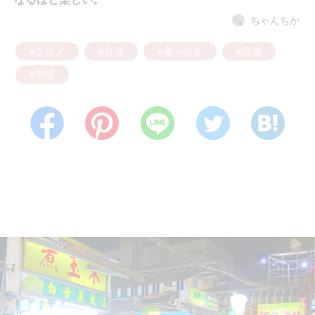
ちゃんちか
#グルメ
#台湾
#食べ歩き
#高雄
#市場