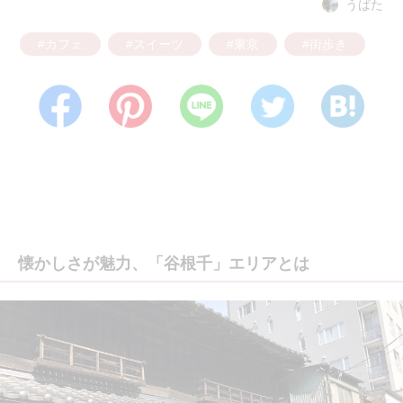
うばた
#カフェ
#スイーツ
#東京
#街歩き
懐かしさが魅力、「谷根千」エリアとは