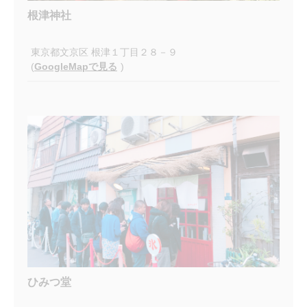
根津神社
東京都文京区 根津１丁目２８－９
(
GoogleMapで見る
)
ひみつ堂