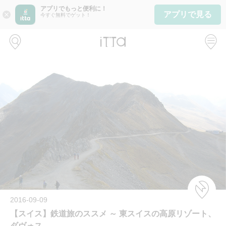
アプリでもっと便利に！
アプリで見る
close
今すぐ無料でゲット！
2016-09-09
【スイス】鉄道旅のススメ ～ 東スイスの高原リゾート、
ダヴォス