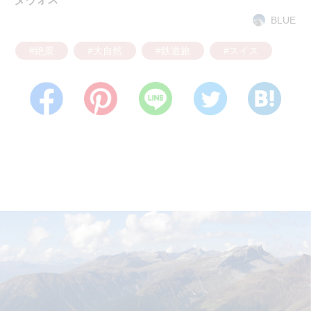
BLUE
#絶景
#大自然
#鉄道旅
#スイス