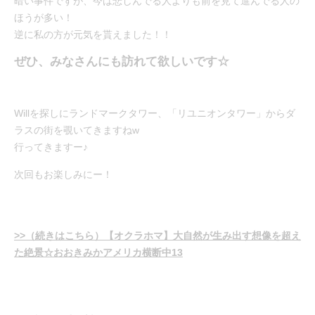
暗い事件ですが、今は悲しんでる人よりも前を見て進んでる人の
ほうが多い！
逆に私の方が元気を貰えました！！
ぜひ、みなさんにも訪れて欲しいです☆
Willを探しにランドマークタワー、「リユニオンタワー」からダ
ラスの街を覗いてきますねw
行ってきますー♪
次回もお楽しみにー！
>>（続きはこちら）【オクラホマ】大自然が生み出す想像を超え
た絶景☆おおきみかアメリカ横断中13