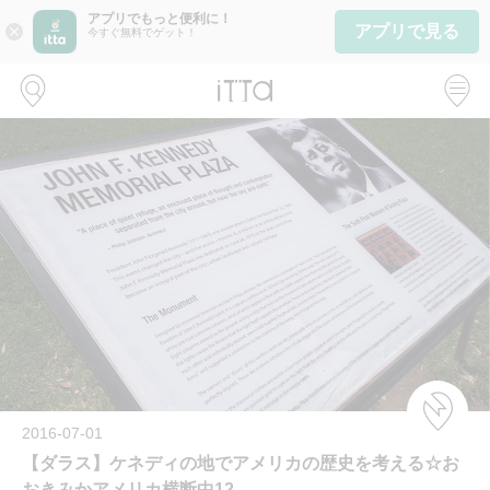
アプリでもっと便利に！
アプリで見る
close
今すぐ無料でゲット！
2016-07-01
【ダラス】ケネディの地でアメリカの歴史を考える☆お
おきみかアメリカ横断中12