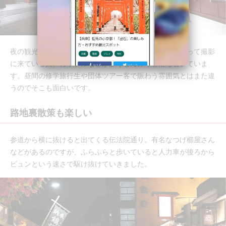
夜の観光客は、個人旅行と思われる欧米人やカメラを持って撮影
に来ている人、カップルなどが多くしんみりと落ち着いていま
す。昼間の修学旅行生や団体ツアー客で賑わう雰囲気とはまた違
うのでそこも面白いです。
路地裏散策も楽しい
参道から横に抜けると出てくる伝法院通り。有名なつげ櫛屋さん
などがあるのですが、ふらふらと歩いていると人力車が後ろから
ビュンという速さで駆け抜けていきました。