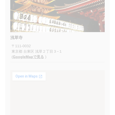
浅草寺
〒
111-0032
東京都
台東区
浅草２丁目３−１
(
GoogleMapで見る
)