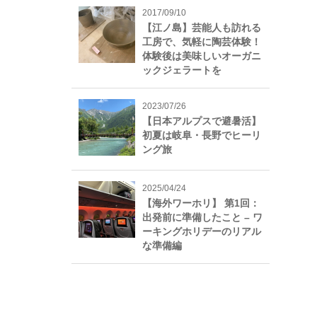
2017/09/10
【江ノ島】芸能人も訪れる
工房で、気軽に陶芸体験！
体験後は美味しいオーガニ
ックジェラートを
2023/07/26
【日本アルプスで避暑活】
初夏は岐阜・長野でヒーリ
ング旅
2025/04/24
【海外ワーホリ】 第1回：
出発前に準備したこと – ワ
ーキングホリデーのリアル
な準備編