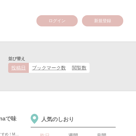
ログイン
新規登録
並び替え
投稿日
ブックマーク数
閲覧数
naで味
人気のしおり
ロシアで家庭料理が食べたい？それなら、Мари Vannaがおすすめ！Мари Vanna （Mar...
昨日
週間
月間