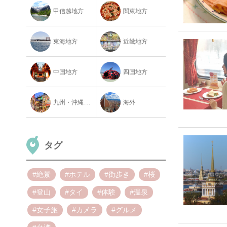
甲信越地方
関東地方
東海地方
近畿地方
中国地方
四国地方
九州・沖縄地方
海外
タグ
#絶景
#ホテル
#街歩き
#桜
#登山
#タイ
#体験
#温泉
#女子旅
#カメラ
#グルメ