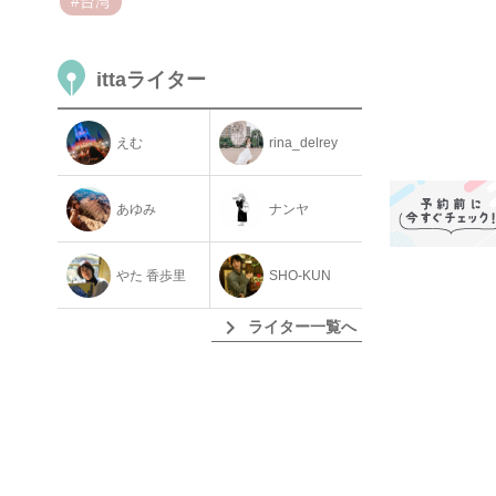
#台湾
ittaライター
えむ
rina_delrey
あゆみ
ナンヤ
やた 香歩里
SHO-KUN
chevron_right
ライター一覧へ