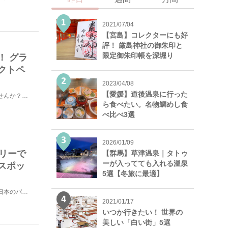
2021/07/04
【宮島】コレクターにも好
評！ 厳島神社の御朱印と
限定御朱印帳を深堀り
！ グラ
クトペ
2023/04/08
【愛媛】道後温泉に行った
一度は乗ってみたい豪華寝台列車。その夢、ロシアで叶えませんか？ロシアといえばシベリア鉄道が有名ですが...
ら食べたい。名物鯛めし食
べ比べ3選
2026/01/09
リーで
【群馬】草津温泉｜タトゥ
ーが入ってても入れる温泉
スポッ
5選【冬旅に最適】
ビザ無しで渡航できる国の数が世界でもトップクラスで多い日本のパスポートですが、ビザが必要な国の代名詞...
2021/01/17
いつか行きたい！ 世界の
美しい「白い街」5選