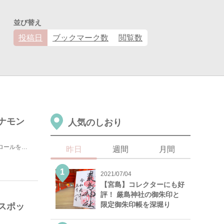
並び替え
投稿日
ブックマーク数
閲覧数
ナモン
人気のしおり
映画「かもめ食堂」の印象的なシーンのひとつに、シナモンロールを焼く場面があります。柔らかそうな生地が...
昨日
週間
月間
2021/07/04
【宮島】コレクターにも好
評！ 厳島神社の御朱印と
限定御朱印帳を深堀り
スポッ