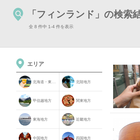
「フィンランド」の検索
全 8 件中 1-4 件を表示
エリア
北海道・東北地方
北陸地方
甲信越地方
関東地方
東海地方
近畿地方
中国地方
四国地方