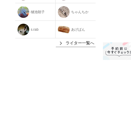
樋池朝子
ちゃんちか
s.rab
あげぱん
chevron_right
ライター一覧へ