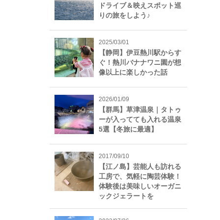
ドライブ＆映えスポット巡
りの旅をしよう♪
2025/03/01
【静岡】伊豆熱川駅からす
ぐ！熱川バナナワニ園が想
像以上に楽しかった話
2026/01/09
【群馬】草津温泉｜タトゥ
ーが入ってても入れる温泉
5選【冬旅に最適】
2017/09/10
【江ノ島】芸能人も訪れる
工房で、気軽に陶芸体験！
体験後は美味しいオーガニ
ックジェラートを