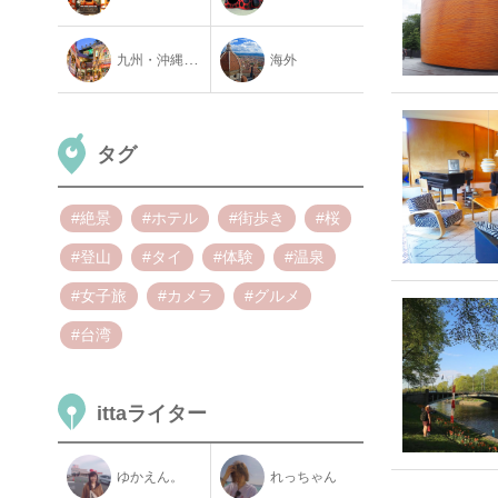
九州・沖縄地方
海外
タグ
#絶景
#ホテル
#街歩き
#桜
#登山
#タイ
#体験
#温泉
#女子旅
#カメラ
#グルメ
#台湾
ittaライター
ゆかえん。
れっちゃん