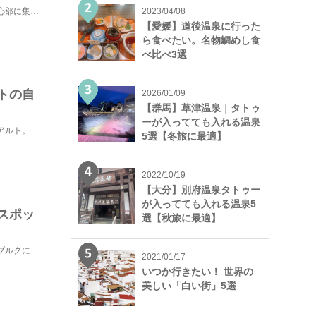
ヘルシンキはこじんまりとした街で、主要な見所は市内の中心部に集中しています。市内にはトラムや地下鉄が...
2023/04/08
【愛媛】道後温泉に行った
ら食べたい。名物鯛めし食
べ比べ3選
トの自
2026/01/09
【群馬】草津温泉｜タトゥ
ーが入ってても入れる温泉
フィンランドを代表する建築家兼デザイナー、アルヴァ・アアルト。ヘルシンキ郊外にある彼の自邸とスタジオ...
5選【冬旅に最適】
2022/10/19
【大分】別府温泉タトゥー
が入ってても入れる温泉5
スポッ
選【秋旅に最適】
前回の記事で書かせていただいた、ロシアのサンクトペテルブルクにビザフリーで向かうため、フィンランドに...
2021/01/17
いつか行きたい！ 世界の
美しい「白い街」5選