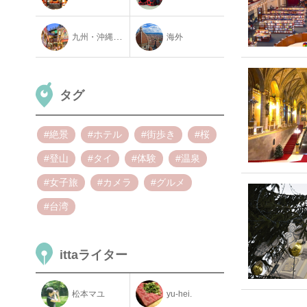
九州・沖縄地方
海外
タグ
#絶景
#ホテル
#街歩き
#桜
#登山
#タイ
#体験
#温泉
#女子旅
#カメラ
#グルメ
#台湾
ittaライター
松本マユ
yu-hei.