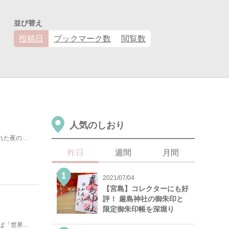
並び替え
投稿日
ブックマーク数
閲覧数
人気のしおり
東欧の人気観光地ブダペスト。優しいオレンジ色の光に包まれた夜の街並みは幻想的な美しさがあり、まるでハ...
昨日
週間
月間
2021/07/04
【宮島】コレクターにも好
評！ 厳島神社の御朱印と
限定御朱印帳を深堀り
「世界で最も〇〇な□□」は世界各地に複数存在します。例えば「世界で最も美しいビーチ」とか「世界で最も...