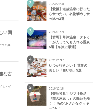
2023/04/08
【愛媛】道後温泉に行った
ら食べたい。名物鯛めし食
べ比べ3選
しい国
2026/01/09
【群馬】草津温泉｜タトゥ
ーが入ってても入れる温泉
ハンガリーの首都・ブダペストは、その美しい景観から「ドナウの真珠」と謳われ、都市の大部分が世界遺産に...
5選【冬旅に最適】
2021/01/17
いつか行きたい！ 世界の
美しい「白い街」5選
能な古
ブダペストからバスで2時間、ハンガリーの2大ワイン（トカイとエゲル）産地の一つ、エゲルへ行ってみまし...
2016/11/18
【聖地巡礼】ジブリ作品
『猫の恩返し』の舞台を歩
く！ あの“おさかなクッキ
ー”も！