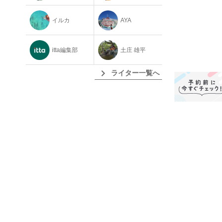
イルカ
AYA
itta編集部
土庄 雄平
chevron_right
ライター一覧へ