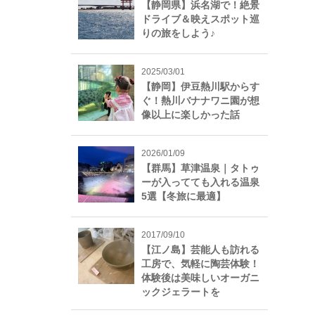
【静岡県】浜名湖で！絶景
ドライブ＆映えスポット巡
りの旅をしよう♪
2025/03/01
【静岡】伊豆熱川駅からす
ぐ！熱川バナナワニ園が想
像以上に楽しかった話
2026/01/09
【群馬】草津温泉｜タトゥ
ーが入ってても入れる温泉
5選【冬旅に最適】
2017/09/10
【江ノ島】芸能人も訪れる
工房で、気軽に陶芸体験！
体験後は美味しいオーガニ
ックジェラートを