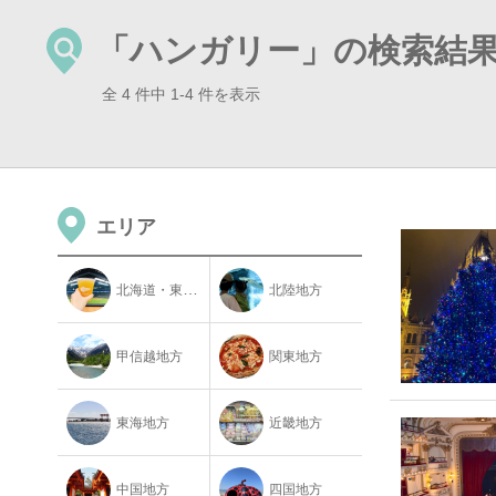
「ハンガリー」の検索結
全 4 件中 1-4 件を表示
エリア
北海道・東北地方
北陸地方
甲信越地方
関東地方
東海地方
近畿地方
中国地方
四国地方