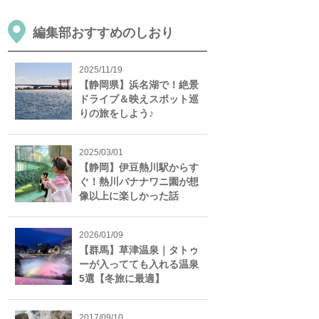
編集部おすすめのしおり
2025/11/19
【静岡県】浜名湖で！絶景
ドライブ＆映えスポット巡
りの旅をしよう♪
2025/03/01
【静岡】伊豆熱川駅からす
ぐ！熱川バナナワニ園が想
像以上に楽しかった話
2026/01/09
【群馬】草津温泉｜タトゥ
ーが入ってても入れる温泉
5選【冬旅に最適】
2017/09/10