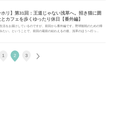
ーホリ】第31回：王道じゃない浅草へ。招き猫に囲
社とカフェを歩くゆったり休日【番外編】
生活をお届けしているのですが、前回から番外編です。野球観戦のための帰
みたい。ということで、前回の蔵前の結わえるの後、浅草のほうへ行っ...
1
2
3