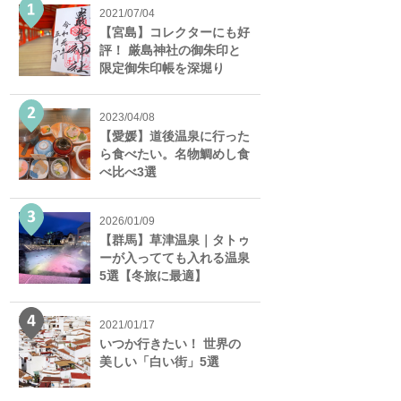
2021/07/04
【宮島】コレクターにも好
評！ 厳島神社の御朱印と
限定御朱印帳を深堀り
2023/04/08
【愛媛】道後温泉に行った
ら食べたい。名物鯛めし食
べ比べ3選
2026/01/09
【群馬】草津温泉｜タトゥ
ーが入ってても入れる温泉
5選【冬旅に最適】
2021/01/17
いつか行きたい！ 世界の
美しい「白い街」5選