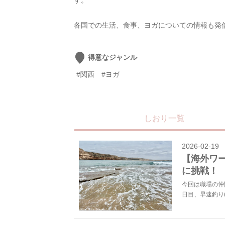
す。
各国での生活、食事、ヨガについての情報も発
得意なジャンル
#関西
#ヨガ
しおり一覧
2026-02-19
【海外ワ
に挑戦！
今回は職場の仲間
日目、早速釣り(