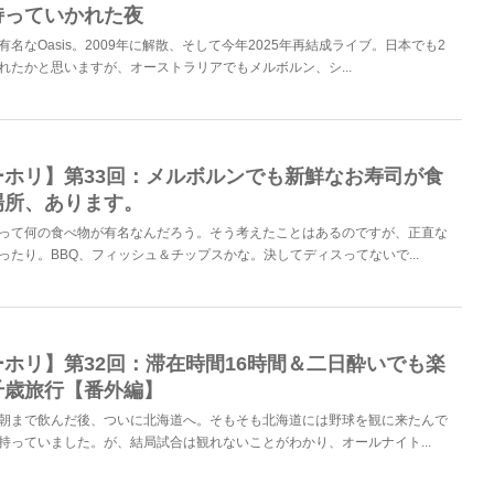
持っていかれた夜
名なOasis。2009年に解散、そして今年2025年再結成ライブ。日本でも2
れたかと思いますが、オーストラリアでもメルボルン、シ...
ーホリ】第33回：メルボルンでも新鮮なお寿司が食
場所、あります。
って何の食べ物が有名なんだろう。そう考えたことはあるのですが、正直な
ったり。BBQ、フィッシュ＆チップスかな。決してディスってないで...
ホリ】第32回：滞在時間16時間＆二日酔いでも楽
千歳旅行【番外編】
朝まで飲んだ後、ついに北海道へ。そもそも北海道には野球を観に来たんで
持っていました。が、結局試合は観れないことがわかり、オールナイト...