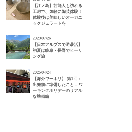
【江ノ島】芸能人も訪れる
工房で、気軽に陶芸体験！
体験後は美味しいオーガニ
ックジェラートを
2023/07/26
【日本アルプスで避暑活】
初夏は岐阜・長野でヒーリ
ング旅
2025/04/24
【海外ワーホリ】 第1回：
出発前に準備したこと – ワ
ーキングホリデーのリアル
な準備編