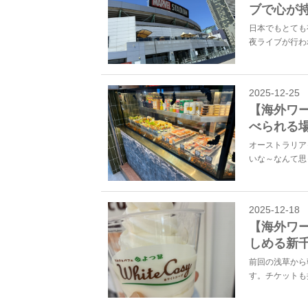
ブで心が
日本でもとても有
夜ライブが行わ
2025-12-25
【海外ワ
べられる
オーストラリア
いな～なんて思
2025-12-18
【海外ワー
しめる新
前回の浅草から
す。チケットも