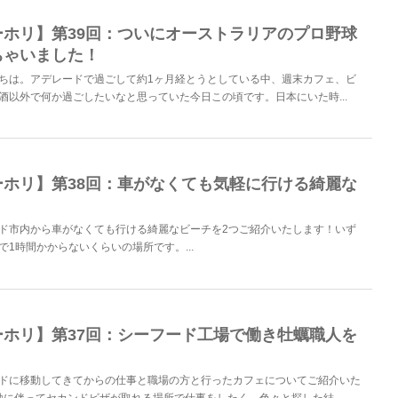
ーホリ】第39回：ついにオーストラリアのプロ野球
ちゃいました！
ちは。アデレードで過ごして約1ヶ月経とうとしている中、週末カフェ、ビ
酒以外で何か過ごしたいなと思っていた今日この頃です。日本にいた時...
ーホリ】第38回：車がなくても気軽に行ける綺麗な
ド市内から車がなくても行ける綺麗なビーチを2つご紹介いたします！いず
で1時間かからないくらいの場所です。...
ーホリ】第37回：シーフード工場で働き牡蠣職人を
ドに移動してきてからの仕事と職場の方と行ったカフェについてご紹介いた