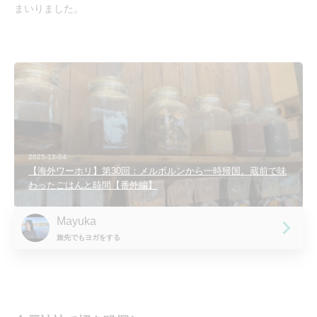
まいりました。
2025-12-04
【海外ワーホリ】第30回：メルボルンから一時帰国。蔵前で味
わったごはんと時間【番外編】
Mayuka
旅先でもヨガをする