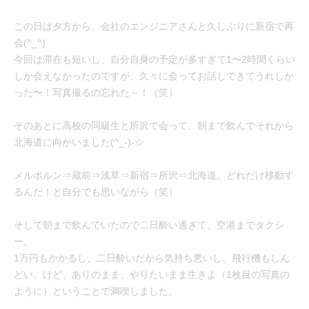
この日は夕方から、会社のエンジニアさんと久しぶりに新宿で再
会(^_^)
今回は滞在も短いし、自分自身の予定が多すぎて1〜2時間くらい
しか会えなかったのですが、久々に会ってお話しできてうれしか
った〜！写真撮るの忘れた～！（笑）
そのあとに高校の同級生と所沢で会って、朝まで飲んでそれから
北海道に向かいました(^_-)-☆
メルボルン⇒蔵前⇒浅草⇒新宿⇒所沢⇒北海道。どれだけ移動す
るんだ！と自分でも思いながら（笑）
そして朝まで飲んでいたので二日酔い過ぎて、空港までタクシ
ー。
1万円もかかるし、二日酔いだから気持ち悪いし、飛行機もしん
どい。けど、ありのまま、やりたいまま生きよ（1枚目の写真の
ように）ということで満喫しました。