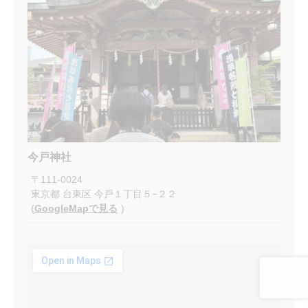
今戸神社
〒
111-0024
東京都
台東区
今戸１丁目５−２２
(
GoogleMapで見る
)