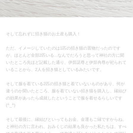
そして忘れずに招き猫のお土産も購入！
ただ、イメージしていたのは1匹の招き猫の置物だったのです
が、ほとんど全部2匹いる...なんでだろうと思って神社の方に聞
いたところ先ほど記載した通り、伊弉諾尊と伊弉冉尊が祀られて
いることから、2人を招き猫としているみたいです。
そして服を着ている2匹の招き猫と着ていないものがあり、何が
違うのか聞いたところ、服を着ていない招き猫を購入し、縁結び
の効果があったら成就したということで服を着せるらしいです
(^_^)
そして最後に、縁結びといってもお金、金運もご縁ですからね。
と神社の方に言われ、おみくじの結果も良かった私たちは、すべ