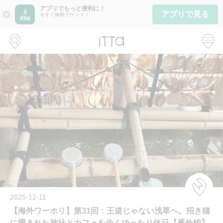
アプリでもっと便利に！
アプリで見る
close
今すぐ無料でゲット！
2025-12-11
【海外ワーホリ】第31回：王道じゃない浅草へ。招き猫
に囲まれた神社とカフェを歩くゆったり休日【番外編】