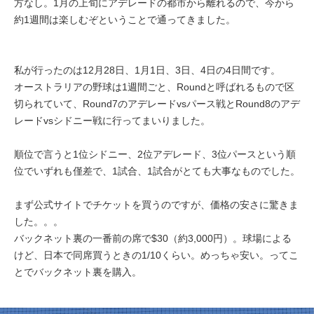
方なし。1月の上旬にアデレードの都市から離れるので、今から
約1週間は楽しむぞということで通ってきました。
私が行ったのは12月28日、1月1日、3日、4日の4日間です。
オーストラリアの野球は1週間ごと、Roundと呼ばれるもので区
切られていて、Round7のアデレードvsパース戦とRound8のアデ
レードvsシドニー戦に行ってまいりました。
順位で言うと1位シドニー、2位アデレード、3位パースという順
位でいずれも僅差で、1試合、1試合がとても大事なものでした。
まず公式サイトでチケットを買うのですが、価格の安さに驚きま
した。。。
バックネット裏の一番前の席で$30（約3,000円）。球場による
けど、日本で同席買うときの1/10くらい。めっちゃ安い。ってこ
とでバックネット裏を購入。