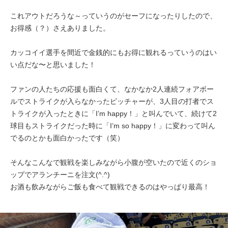
これアウトだろうな～っていうのがセーフになったりしたので、
お得感（？）さえありました。
カッコイイ選手を間近で金銭的にもお得に観れるっていうのはい
い点だな〜と思いました！
ファンの人たちの応援も面白くて、なかなか2人連続フォアボー
ルでストライクが入らなかったピッチャーが、3人目の打者でス
トライクが入ったときに「I’m happy！」と叫んでいて、続けて2
球目もストライクだった時に「I’m so happy！」に変わって叫ん
でるのとかも面白かったです（笑）
そんなこんなで観戦を楽しみながら小腹が空いたので近くのショ
ップでアランチーニを注文(^.^)
お酒も飲みながらご飯も食べて観戦できるのはやっぱり最高！