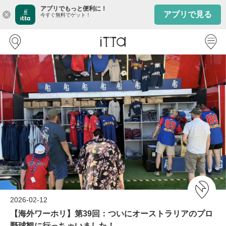
アプリでもっと便利に！
アプリで見る
close
今すぐ無料でゲット！
2026-02-12
【海外ワーホリ】第39回：ついにオーストラリアのプロ
野球観に行っちゃいました！