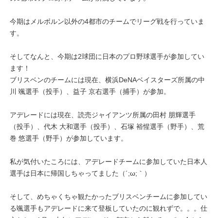
今期はメルボルン以外の4都市のチームでリーグ戦を行っていま
す。
そしてなんと、今期は2球団に日本のプロ野球選手が参加してい
ます！
ブリスベンのチームには現在、横浜DeNAベイスターズ所属の中
川 颯選手（投手）、益子 京右選手（捕手）が参加。
アデレードには現在、読売ジャイアンツ所属の田村 朋輝選手
（投手）、代木 大和選手（投手）、石塚 裕惺選手（野手）、荒
巻 悠選手（野手）が参加しています。
私が気付いたころには、アデレードチームに参加していた日本人
選手は日本に帰国しちゃってました（´;ω;｀）
そして、めちゃくちゃ観たかったブリスベンチームに参加してい
る颯選手もアデレードに来て登板していたのに観れずで。。。仕