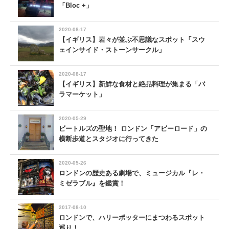
「Bloc +」
2020-08-17
【イギリス】岩々が並ぶ不思議なスポット「スウ
ェインサイド・ストーンサークル」
2020-08-17
【イギリス】新鮮な食材と絶品料理が集まる「バ
ラマーケット」
2020-05-29
ビートルズの聖地！ ロンドン「アビーロード」の
横断歩道とスタジオに行ってきた
2020-05-26
ロンドンの歴史ある劇場で、ミュージカル『レ・
ミゼラブル』を鑑賞！
2017-08-10
ロンドンで、ハリーポッターにまつわるスポット
巡り！