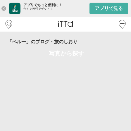
アプリでもっと便利に！
アプリで見る
close
今すぐ無料でゲット！
「ペルー」のブログ・旅のしおり
写真から探す