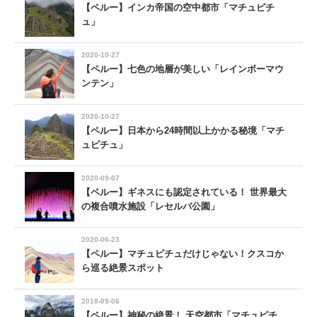
【ペルー】インカ帝国の空中都市「マチュピチ
ュ」
2020-10-27
【ペルー】七色の地層が美しい「レインボーマウ
ンテン」
2020-10-27
【ペルー】日本から24時間以上かかる秘境「マチ
ュピチュ」
2020-09-07
【ペルー】ギネスにも認定されている！ 世界最大
の複合噴水施設「レセルバ公園」
2020-06-23
【ペルー】マチュピチュだけじゃない！クスコか
ら巡る絶景スポット
2018-09-06
【ペルー】神秘の絶景！ 天空都市「マチュピチ