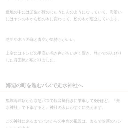
敷地の中には芝生が緑のじゅうたんのようになっていて、海沿い
にはヤシの木から松の木に変わって、松の木が連立しています。
芝生や木々の緑と青空が気持ちがいい。
上空にはトンビの甲高い鳴き声がちいさく響き、静かでのんびり
した雰囲気が広がりました。
海辺の町を進むバスで走水神社へ
馬堀海岸駅から京急バスで観音埼行きに乗車して8分ほど。「走
水神社」で下車すると、神社の入口がすぐに見えます。
この神社に来るまでバスからの車窓の風景は、まるで映画のワン
シーンのよう。