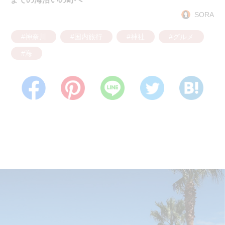
SORA
#神奈川
#国内旅行
#神社
#グルメ
#海