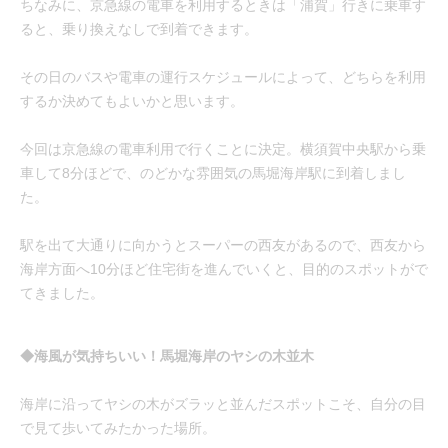
ちなみに、京急線の電車を利用するときは「浦賀」行きに乗車す
ると、乗り換えなしで到着できます。
その日のバスや電車の運行スケジュールによって、どちらを利用
するか決めてもよいかと思います。
今回は京急線の電車利用で行くことに決定。横須賀中央駅から乗
車して8分ほどで、のどかな雰囲気の馬堀海岸駅に到着しまし
た。
駅を出て大通りに向かうとスーパーの西友があるので、西友から
海岸方面へ10分ほど住宅街を進んでいくと、目的のスポットがで
てきました。
◆海風が気持ちいい！馬堀海岸のヤシの木並木
海岸に沿ってヤシの木がズラッと並んだスポットこそ、自分の目
で見て歩いてみたかった場所。