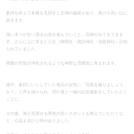
参拝を終えて本殿を見回すと左側の脇道があり、奥の小高い山に
続きます。
深い木々が生い茂る山道を進んでいくと、石碑が出てきてきま
す。さらに上に登ると三社（神明社・諏訪神社・須賀神社）が祀
られていました。
周囲の空気が浄化されるような神聖な雰囲気に包まれます。
途中、参拝にいらしていた地元の女性に「写真を撮りましょう
か？」と声を掛けられ、同行者と一緒の記念撮影をしていただく
ことに。
その後、海が見渡せる景色の良いスポットを教えていただくな
ど、心温まるひと時がありました。