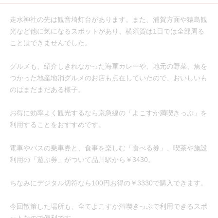
走水神社の先は観音埼灯台があります。また、浦賀方面や猿島観
光など他に気になるスポットがあり、横須賀は1日では全部周る
ことはできませんでした。
グルメも、紹介しきれなかった海軍カレーや、地元の野菜、魚を
つかった地産地消グルメのお店も点在していたので、おいしいも
のはまだまだある様子。
お得に効率よく観光するなら京急線の「よこすか満喫きっぷ」を
利用することをおすすめです。
電車やバスの乗車券と、食事を楽しむ「食べる券」、喫茶や施設
利用の「遊ぶ券」がついて品川駅から￥3430。
ちなみにデジタル切符なら100円お得の￥3330で購入できます。
今回散策した場所も、全てよこすか満喫きっぷで利用できるスポ
ットなので便利です。