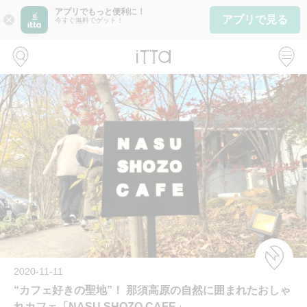
アプリでもっと便利に！
アプリで見る
close
今すぐ無料でゲット！
2020-11-11
“カフェ好きの聖地”！ 那須高原の自然に囲まれたおしゃ
れカフェ「NASU SHOZO CAFE」