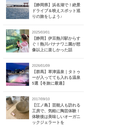
【静岡県】浜名湖で！絶景
ドライブ＆映えスポット巡
りの旅をしよう♪
2025/03/01
【静岡】伊豆熱川駅からす
ぐ！熱川バナナワニ園が想
像以上に楽しかった話
2026/01/09
【群馬】草津温泉｜タトゥ
ーが入ってても入れる温泉
5選【冬旅に最適】
2017/09/10
【江ノ島】芸能人も訪れる
工房で、気軽に陶芸体験！
体験後は美味しいオーガニ
ックジェラートを