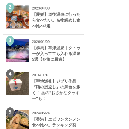
2023/04/08
【愛媛】道後温泉に行った
ら食べたい。名物鯛めし食
べ比べ3選
2026/01/09
【群馬】草津温泉｜タトゥ
ーが入ってても入れる温泉
5選【冬旅に最適】
2016/11/18
【聖地巡礼】ジブリ作品
『猫の恩返し』の舞台を歩
く！ あの“おさかなクッキ
ー”も！
2024/05/24
【香港】エビワンタンメン
食べ比べ。ランキング発