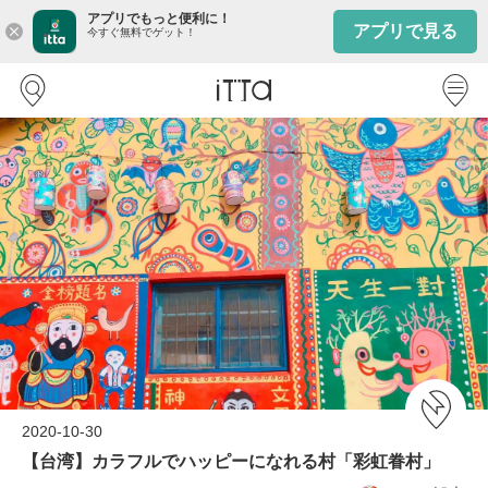
アプリでもっと便利に！
アプリで見る
close
今すぐ無料でゲット！
2020-10-30
【台湾】カラフルでハッピーになれる村「彩虹眷村」