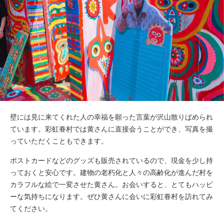
壁には見に来てくれた人の幸福を願った言葉が沢山散りばめられ
ています。彩虹眷村では黄さんに直接会うことができ、写真を撮
っていただくこともできます。
ポストカードなどのグッズも販売されているので、現金を少し持
っておくと安心です。建物の老朽化と人々の高齢化が進んだ村を
カラフルな絵で一変させた黄さん。お会いすると、とてもハッピ
ーな気持ちになります。ぜひ黄さんに会いに彩虹眷村を訪れてみ
てください。