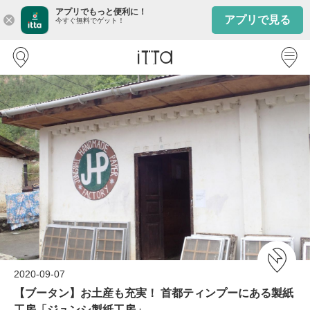
アプリでもっと便利に！
アプリで見る
close
今すぐ無料でゲット！
2020-09-07
【ブータン】お土産も充実！ 首都ティンプーにある製紙
工房「ジュンシ製紙工房」