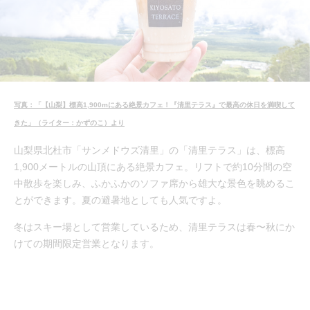
写真：「【山梨】標高1,900mにある絶景カフェ！『清里テラス』で最高の休日を満喫して
きた」（ライター：かずのこ）より
山梨県北杜市「サンメドウズ清里」の「清里テラス」は、標高
1,900メートルの山頂にある絶景カフェ。リフトで約10分間の空
中散歩を楽しみ、ふかふかのソファ席から雄大な景色を眺めるこ
とができます。夏の避暑地としても人気ですよ。
冬はスキー場として営業しているため、清里テラスは春〜秋にか
けての期間限定営業となります。