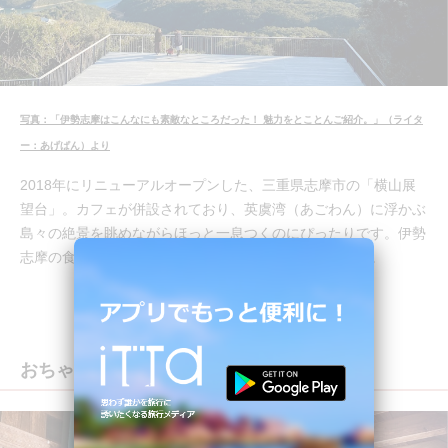
写真：「伊勢志摩はこんなにも素敵なところだった！ 魅力をとことんご紹介。」（ライタ
ー：あげぱん）より
2018年にリニューアルオープンした、三重県志摩市の「横山展
望台」。カフェが併設されており、英虞湾（あごわん）に浮かぶ
島々の絶景を眺めながらほっと一息つくのにぴったりです。伊勢
志摩の食材を使用したメニューも豊富に揃っていますよ。
おちゃくりcafé（高知）