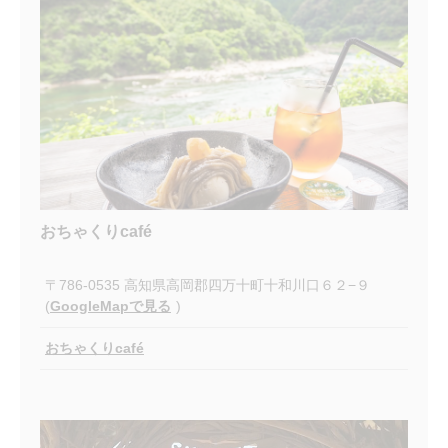
おちゃくりcafé
〒786-0535 高知県高岡郡四万十町十和川口６２−９
(
GoogleMapで見る
)
おちゃくりcafé