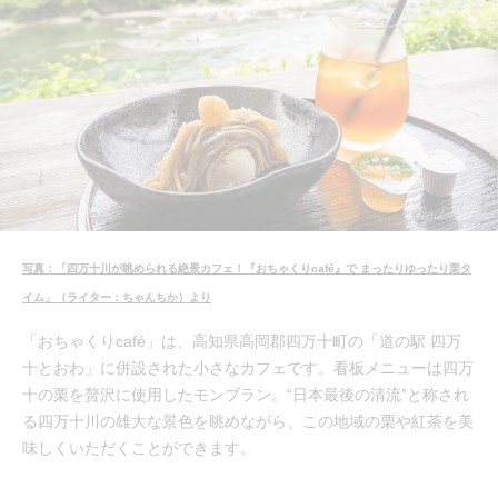
写真：「四万十川が眺められる絶景カフェ！『おちゃくりcafé』で まったりゆったり栗タ
イム」（ライター：ちゃんちか）より
「おちゃくりcafé」は、高知県高岡郡四万十町の「道の駅 四万
十とおわ」に併設された小さなカフェです。看板メニューは四万
十の栗を贅沢に使用したモンブラン。“日本最後の清流”と称され
る四万十川の雄大な景色を眺めながら、この地域の栗や紅茶を美
味しくいただくことができます。