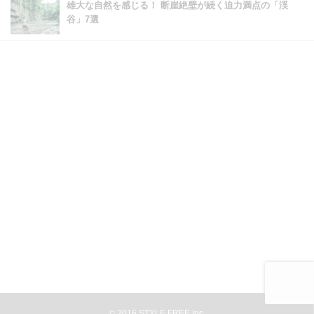
雄大な自然を感じる！ 断崖絶壁が続く迫力満点の「渓
谷」7選
©
2016
STYLE FREE,Inc.