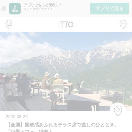
アプリでもっと便利に！
アプリで見る
close
今すぐ無料でゲット！
2020-08-20
【全国】開放感あふれるテラス席で癒しのひととき。
「絶景カフェ」特集！