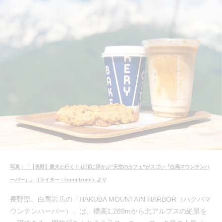
写真：「【長野】愛犬と行く！ 山頂に浮かぶ“天空のカフェ”がスゴい『白馬マウンテンハ
ーバー』」（ライター：Izumi Izumi）より
長野県、白馬岩岳の「HAKUBA MOUNTAIN HARBOR（ハクバマ
ウンテンハーバー）」は、標高1,289mから北アルプスの絶景を