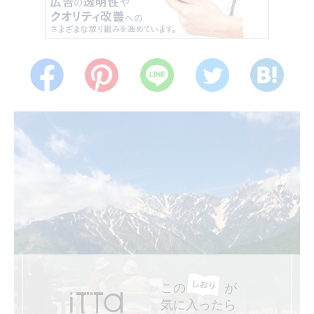
この
が
気に入ったら