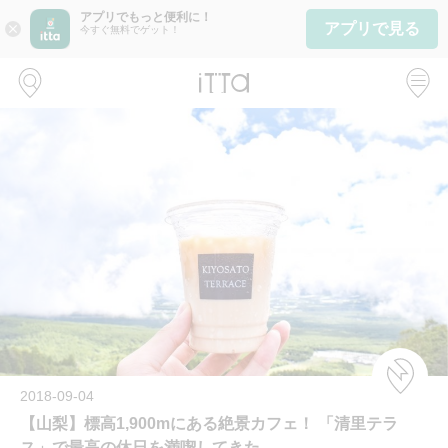
アプリでもっと便利に！
アプリで見る
close
今すぐ無料でゲット！
2018-09-04
【山梨】標高1,900mにある絶景カフェ！ 「清里テラ
ス」で最高の休日を満喫してきた