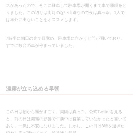
スがあったので、そこに駐車して駐車場が開くまで車で睡眠をと
りました。この辺りは街灯のない山道なので夜は真っ暗。1人で
は車外に出ないことをオススメします。
7時半に朝日の光で目覚め、駐車場に向かうと門が開いており、
すでに数台の車が停まっていました。
濃霧が立ち込める早朝
この日は朝から霧がすごく、周囲は真っ白。公式Twitterを見る
と、前の日は濃霧の影響で午前中は営業していなかったと書いて
あり、一気に不安になりました。しかし、この日は8時を過ぎた
頃から霧が晴れてきて、通常通り営業。