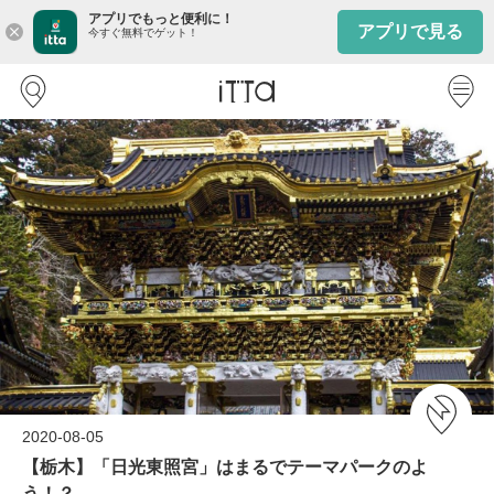
アプリでもっと便利に！
アプリで見る
close
今すぐ無料でゲット！
2020-08-05
【栃木】「日光東照宮」はまるでテーマパークのよ
う！？