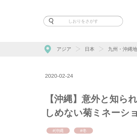
アジア
日本
九州・沖縄
2020-02-24
【沖縄】意外と知ら
しめない菊ミネーシ
#沖縄
#冬