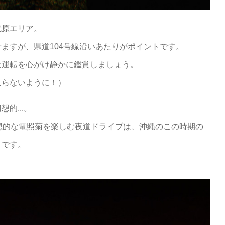
武原エリア。
ますが、県道104号線沿いあたりがポイントです。
全運転を心がけ静かに鑑賞しましょう。
入らないように！）
的...。
想的な電照菊を楽しむ夜道ドライブは、沖縄のこの時期の
きです。