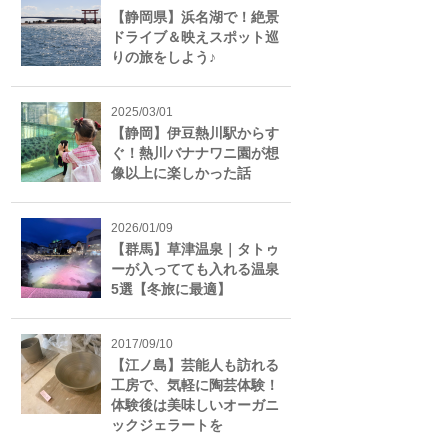
【静岡県】浜名湖で！絶景
ドライブ＆映えスポット巡
りの旅をしよう♪
2025/03/01
【静岡】伊豆熱川駅からす
ぐ！熱川バナナワニ園が想
像以上に楽しかった話
2026/01/09
【群馬】草津温泉｜タトゥ
ーが入ってても入れる温泉
5選【冬旅に最適】
2017/09/10
【江ノ島】芸能人も訪れる
工房で、気軽に陶芸体験！
体験後は美味しいオーガニ
ックジェラートを