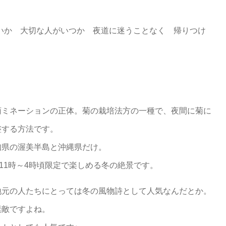
いか 大切な人がいつか 夜道に迷うことなく 帰りつけ
菊ミネーションの正体。菊の栽培法方の一種で、夜間に菊に
整する方法です。
知県の渥美半島と沖縄県だけ。
11時～4時頃限定で楽しめる冬の絶景です。
地元の人たちにとっては冬の風物詩として人気なんだとか。
素敵ですよね。