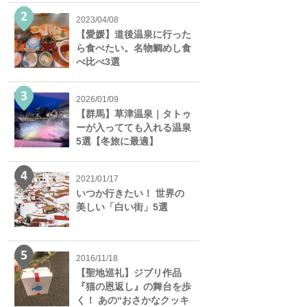
2023/04/08
【愛媛】道後温泉に行った
ら食べたい。名物鯛めし食
べ比べ3選
2026/01/09
【群馬】草津温泉｜タトゥ
ーが入ってても入れる温泉
5選【冬旅に最適】
2021/01/17
いつか行きたい！ 世界の
美しい「白い街」5選
2016/11/18
【聖地巡礼】ジブリ作品
『猫の恩返し』の舞台を歩
く！ あの“おさかなクッキ