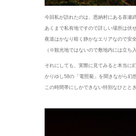
今回私が訪れたのは、恩納村にある喜瀬
あくまで私有地ですので詳しい場所は伏せ
夜道はかなり暗く静かなエリアなので安
（※観光地ではないので敷地内には立ち
それにしても、実際に見てみると本当に幻想
かりゆし58の「電照菊」を聞きながら幻
この時間帯にしかできない特別なひとと