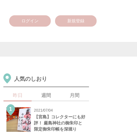
ログイン
新規登録
人気のしおり
昨日
週間
月間
2021/07/04
【宮島】コレクターにも好
評！ 厳島神社の御朱印と
限定御朱印帳を深堀り