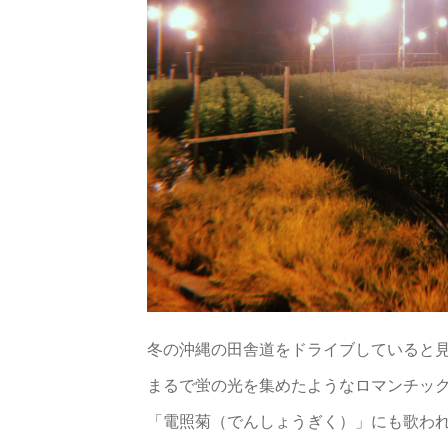
冬の沖縄の田舎道をドライブしていると
まるで蛍の光を集めたようなロマンチック
「電照菊（でんしょうぎく）」にも歌わ