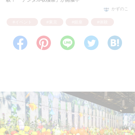
かずのこ
#イベント
#東京
#銀座
#体験