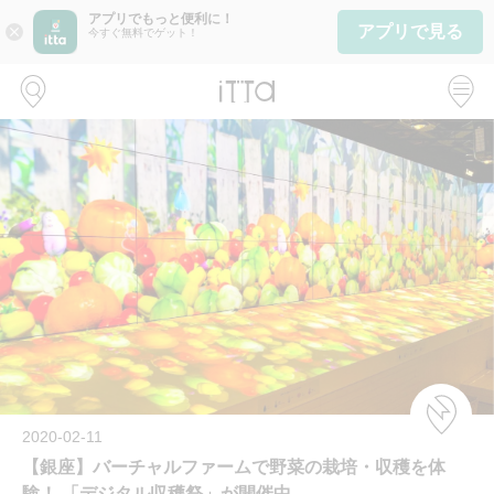
アプリでもっと便利に！
アプリで見る
close
今すぐ無料でゲット！
2020-02-11
【銀座】バーチャルファームで野菜の栽培・収穫を体
験！ 「デジタル収穫祭」が開催中