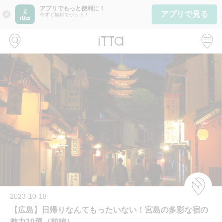
アプリでもっと便利に！
アプリで見る
close
今すぐ無料でゲット！
2023-10-18
【広島】日帰りなんてもったいない！宮島の多彩な宿の
魅力10選（前編）