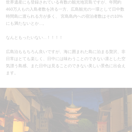
世界遺産にも登録されている有数の観光地宮島ですが、年間約
460万人もの入島者数を誇る一方、広島観光の一環として日中数
時間島に渡られる方が多く、 宮島島内への宿泊者数はその10%
にも満たないとか...。
なんともったいない...！！！！
広島泊ももちろん良いですが、海に囲まれた島に泊まる贅沢、非
日常はとても楽しく、日中には味わうことのできない凛とした空
気漂う島感、また日中は見ることのできない美しい景色に出会え
ます。