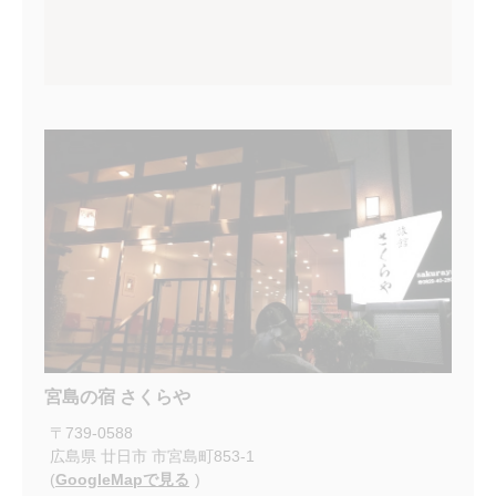
宮島の宿 さくらや
〒
739-0588
広島県
廿日市
市宮島町853-1
(
GoogleMapで見る
)