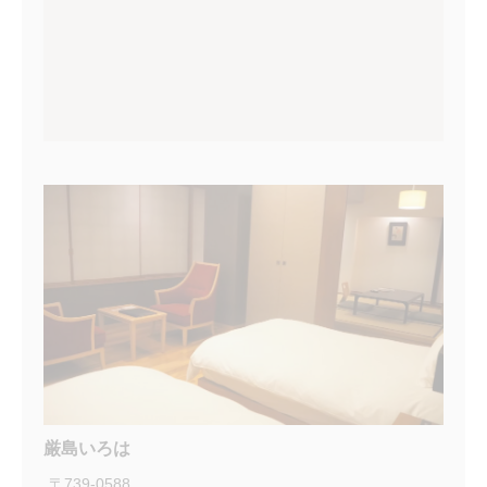
厳島いろは
〒
739-0588