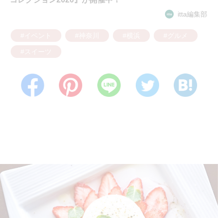
itta編集部
#イベント
#神奈川
#横浜
#グルメ
#スイーツ