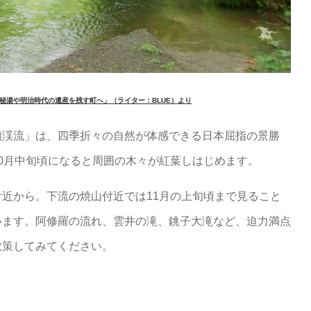
秘湯や明治時代の遺産を残す町へ」（ライター：BLUE）より
瀬渓流」は、四季折々の自然が体感できる日本屈指の景勝
0月中旬頃になると周囲の木々が紅葉しはじめます。
近から。下流の焼山付近では11月の上旬頃まで見ること
います。阿修羅の流れ、雲井の滝、銚子大滝など、迫力満点
散策してみてください。