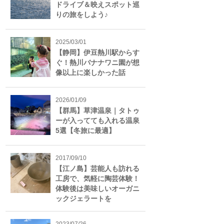
ドライブ＆映えスポット巡
りの旅をしよう♪
2025/03/01
【静岡】伊豆熱川駅からす
ぐ！熱川バナナワニ園が想
像以上に楽しかった話
2026/01/09
【群馬】草津温泉｜タトゥ
ーが入ってても入れる温泉
5選【冬旅に最適】
2017/09/10
【江ノ島】芸能人も訪れる
工房で、気軽に陶芸体験！
体験後は美味しいオーガニ
ックジェラートを