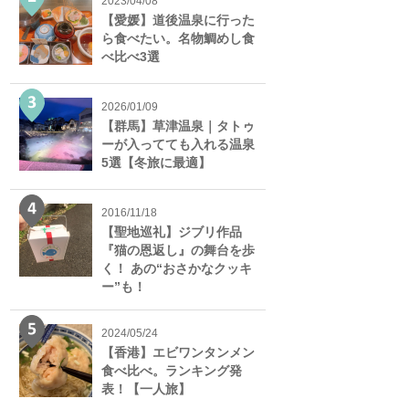
2023/04/08
【愛媛】道後温泉に行った
ら食べたい。名物鯛めし食
べ比べ3選
2026/01/09
【群馬】草津温泉｜タトゥ
ーが入ってても入れる温泉
5選【冬旅に最適】
2016/11/18
【聖地巡礼】ジブリ作品
『猫の恩返し』の舞台を歩
く！ あの“おさかなクッキ
ー”も！
2024/05/24
【香港】エビワンタンメン
食べ比べ。ランキング発
表！【一人旅】