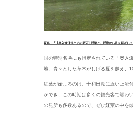
写真：「【奥入瀬渓流とその周辺】渓流と、渓流から足を延ばして
国の特別名勝にも指定されている「奧入
地。青々とした草木がしげる夏を越え、1
紅葉が始まるのは、十和田湖に近い上流付
ができ、この時期は多くの観光客で賑わ
の見所も多数あるので、ぜひ紅葉の中を