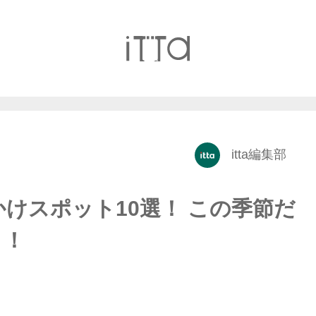
itta編集部
かけスポット10選！ この季節だ
う！