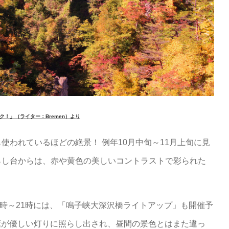
！」（ライター：Bremen）より
使われているほどの絶景！ 例年10月中旬～11月上旬に見
らし台からは、赤や黄色の美しいコントラストで彩られた
の19時～21時には、「鳴子峡大深沢橋ライトアップ」も開催予
葉が優しい灯りに照らし出され、昼間の景色とはまた違っ