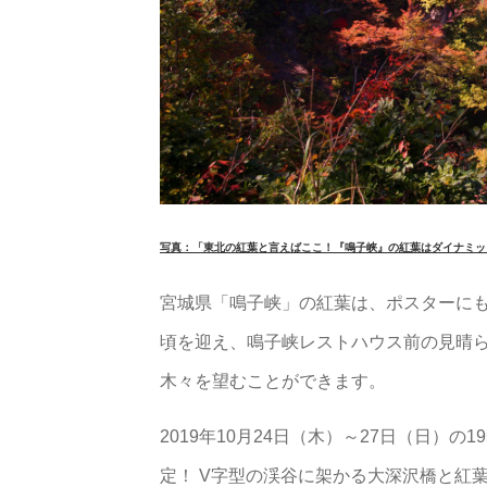
写真：「東北の紅葉と言えばここ！『鳴子峡』の紅葉はダイナミック
宮城県「鳴子峡」の紅葉は、ポスターにも
頃を迎え、鳴子峡レストハウス前の見晴
木々を望むことができます。
2019年10月24日（木）～27日（日）
定！ V字型の渓谷に架かる大深沢橋と紅