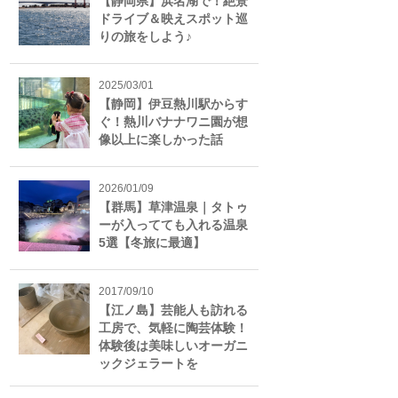
【静岡県】浜名湖で！絶景
ドライブ＆映えスポット巡
りの旅をしよう♪
2025/03/01
【静岡】伊豆熱川駅からす
ぐ！熱川バナナワニ園が想
像以上に楽しかった話
2026/01/09
【群馬】草津温泉｜タトゥ
ーが入ってても入れる温泉
5選【冬旅に最適】
2017/09/10
【江ノ島】芸能人も訪れる
工房で、気軽に陶芸体験！
体験後は美味しいオーガニ
ックジェラートを