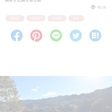
BLUE
#奈良
#歴史
#古墳
#寺