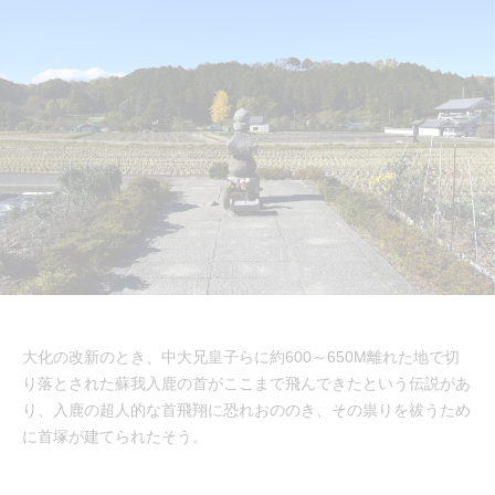
大化の改新のとき、中大兄皇子らに約600～650M離れた地で切
り落とされた蘇我入鹿の首がここまで飛んできたという伝説があ
り、入鹿の超人的な首飛翔に恐れおののき、その祟りを祓うため
に首塚が建てられたそう。