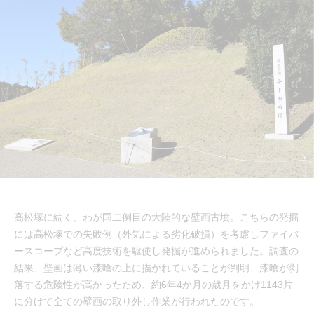
高松塚に続く、わが国二例目の大陸的な壁画古墳。こちらの発掘
には高松塚での失敗例（外気による劣化破損）を考慮しファイバ
ースコープなど高度技術を駆使し発掘が進められました。調査の
結果、壁画は薄い漆喰の上に描かれていることが判明、漆喰が剥
落する危険性が高かったため、約6年4か月の歳月をかけ1143片
に分けて全ての壁画の取り外し作業が行われたのです。