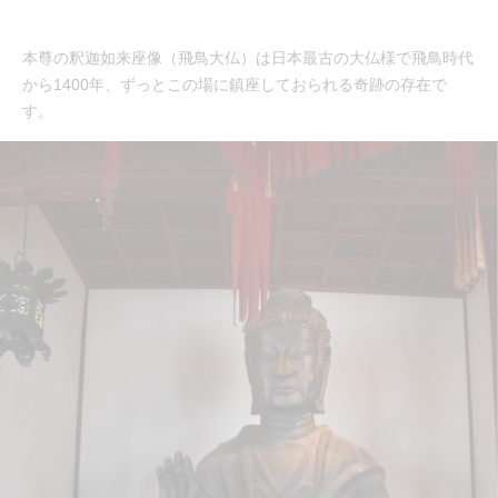
本尊の釈迦如来座像（飛鳥大仏）は日本最古の大仏様で飛鳥時代
から1400年、ずっとこの場に鎮座しておられる奇跡の存在で
す。