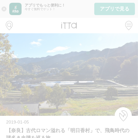
アプリでもっと便利に！
アプリで見る
close
今すぐ無料でゲット！
2019-01-05
【奈良】古代ロマン溢れる「明日香村」で、飛鳥時代の
謎多き史蹟を巡る旅