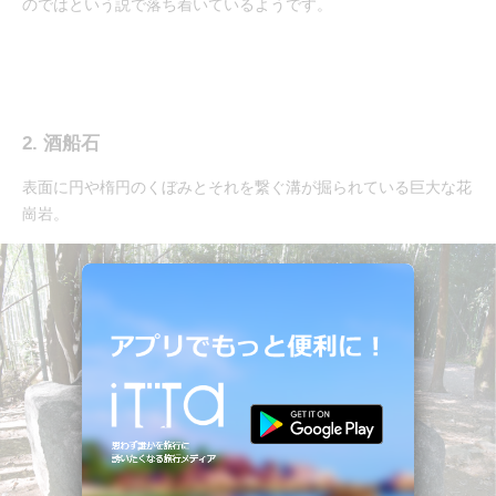
のではという説で落ち着いているようです。
2. 酒船石
表面に円や楕円のくぼみとそれを繋ぐ溝が掘られている巨大な花
崗岩。