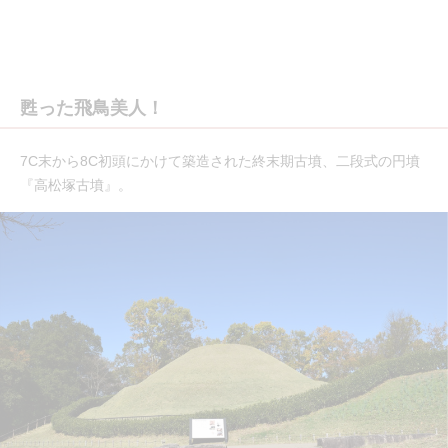
甦った飛鳥美人！
7C末から8C初頭にかけて築造された終末期古墳、二段式の円墳
『高松塚古墳』。