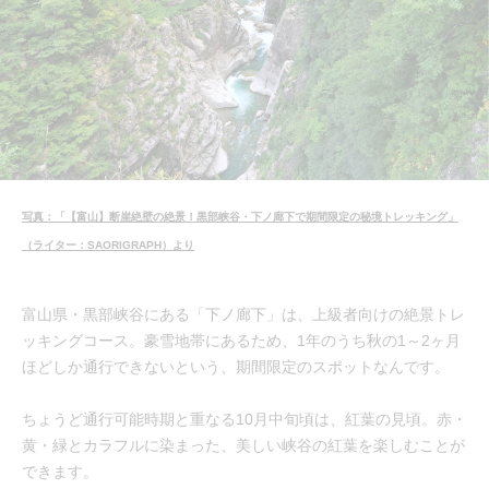
写真：「【富山】断崖絶壁の絶景！黒部峡谷・下ノ廊下で期間限定の秘境トレッキング」
（ライター：SAORIGRAPH）より
富山県・黒部峡谷にある「下ノ廊下」は、上級者向けの絶景トレ
ッキングコース。豪雪地帯にあるため、1年のうち秋の1～2ヶ月
ほどしか通行できないという、期間限定のスポットなんです。
ちょうど通行可能時期と重なる10月中旬頃は、紅葉の見頃。赤・
黄・緑とカラフルに染まった、美しい峡谷の紅葉を楽しむことが
できます。