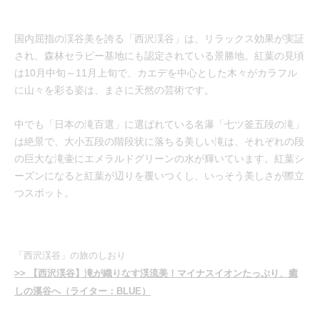
国内屈指の渓谷美を誇る「西沢渓谷」は、リラックス効果が実証
され、森林セラピー基地にも認定されている景勝地。紅葉の見頃
は10月中旬～11月上旬で、カエデを中心とした木々がカラフル
に山々を彩る姿は、まさに天然の芸術です。
中でも「日本の滝百選」に選ばれている名瀑「七ツ釜五段の滝」
は絶景で、大小五段の階段状に落ちる美しい滝は、それぞれの段
の巨大な滝壷にエメラルドグリーンの水が輝いています。紅葉シ
ーズンになると紅葉が辺りを覆いつくし、いっそう美しさが際立
つスポット。
「西沢渓谷」の旅のしおり
>> 【西沢渓谷】滝が織りなす渓流美！マイナスイオンたっぷり、癒
しの溪谷へ（ライター：BLUE）