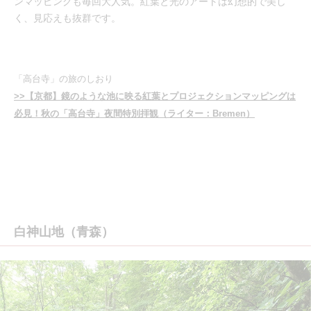
ンマッピングも毎回大人気。紅葉と光のアートは幻想的で美し
く、見応えも抜群です。
「高台寺」の旅のしおり
>>【京都】鏡のような池に映る紅葉とプロジェクションマッピングは
必見！秋の「高台寺」夜間特別拝観（ライター：Bremen）
白神山地（青森）