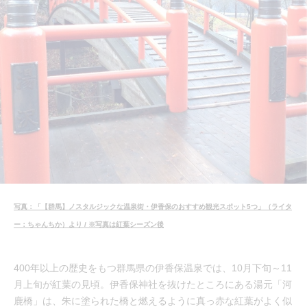
写真：「【群馬】ノスタルジックな温泉街・伊香保のおすすめ観光スポット5つ」（ライタ
ー：ちゃんちか）より / ※写真は紅葉シーズン後
400年以上の歴史をもつ群馬県の伊香保温泉では、10月下旬～11
月上旬が紅葉の見頃。伊香保神社を抜けたところにある湯元「河
鹿橋」は、朱に塗られた橋と燃えるように真っ赤な紅葉がよく似