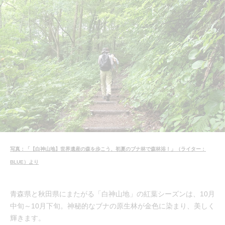
写真：「【白神山地】世界遺産の森を歩こう、初夏のブナ林で森林浴！」（ライター：
BLUE）より
青森県と秋田県にまたがる「白神山地」の紅葉シーズンは、10月
中旬～10月下旬。神秘的なブナの原生林が金色に染まり、美しく
輝きます。