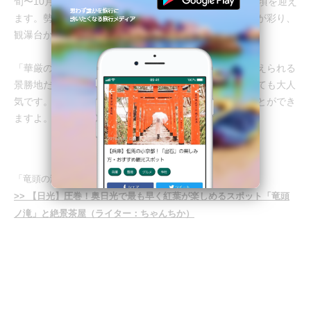
旬〜10月上旬にかけて、周囲よりも少し早めに紅葉の見頃を迎え
ます。勢いよく流れ落ちる滝の周辺をモミジやシナノキが彩り、
観瀑台からの眺めはまるで日本庭園のような趣。
「華厳の滝」「湯滝」とあわせて「奥日光三名瀑」に数えられる
景勝地だけあり、紅葉の時期は特にフォトスポットとしても大人
気です。色彩豊かな絵画のような、美しい姿を収めることができ
ますよ。
「竜頭の滝」の旅のしおり
>> 【日光】圧巻！奥日光で最も早く紅葉が楽しめるスポット「竜頭
ノ滝」と絶景茶屋（ライター：ちゃんちか）