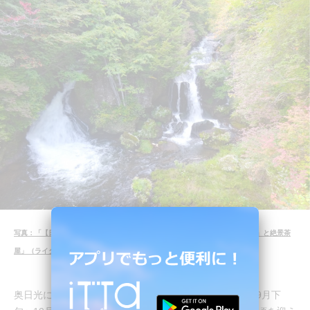
写真：「【日光】圧巻！奥日光で最も早く紅葉が楽しめるスポット『竜頭ノ滝』と絶景茶
屋」（ライター：ちゃんちか）より
奥日光にある「竜頭ノ滝（りゅうずのたき）」は、例年9月下