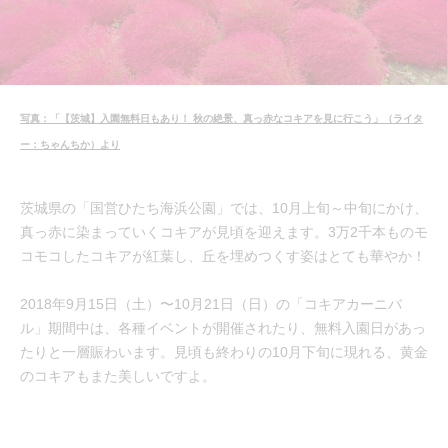
写真：「【茨城】入園無料日もあり！ 秋の絶景、真っ赤なコキアを見に行こう」（ライタ
ー：ちゃんちか）より
茨城県の「国営ひたち海浜公園」では、10月上旬～中旬にかけ、
真っ赤に染まっていくコキアが見頃を迎えます。3万2千本ものモ
コモコしたコキアが紅葉し、丘を埋めつくす姿はとても華やか！
2018年9月15日（土）〜10月21日（日）の「コキアカーニバ
ル」期間中は、各種イベントが開催されたり、無料入園日があっ
たりと一層賑わいます。見頃も終わりの10月下旬に現れる、黄金
のコキアもまた美しいですよ。