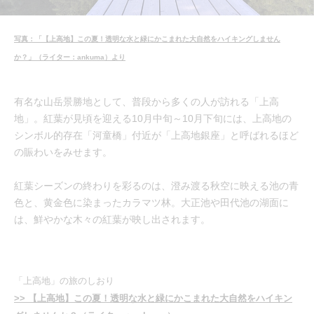
写真：「【上高地】この夏！透明な水と緑にかこまれた大自然をハイキングしません
か？」（ライター：ankuma）より
有名な山岳景勝地として、普段から多くの人が訪れる「上高
地」。紅葉が見頃を迎える10月中旬～10月下旬には、上高地の
シンボル的存在「河童橋」付近が「上高地銀座」と呼ばれるほど
の賑わいをみせます。
紅葉シーズンの終わりを彩るのは、澄み渡る秋空に映える池の青
色と、黄金色に染まったカラマツ林。大正池や田代池の湖面に
は、鮮やかな木々の紅葉が映し出されます。
「上高地」の旅のしおり
>> 【上高地】この夏！透明な水と緑にかこまれた大自然をハイキン