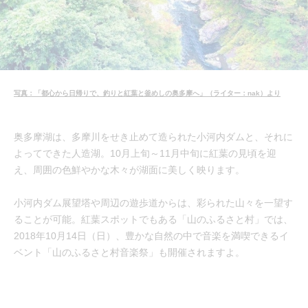
写真：「都心から日帰りで、釣りと紅葉と釜めしの奥多摩へ」（ライター：nak）より
奥多摩湖は、多摩川をせき止めて造られた小河内ダムと、それに
よってできた人造湖。10月上旬～11月中旬に紅葉の見頃を迎
え、周囲の色鮮やかな木々が湖面に美しく映ります。
小河内ダム展望塔や周辺の遊歩道からは、彩られた山々を一望す
ることが可能。紅葉スポットでもある「山のふるさと村」では、
2018年10月14日（日）、豊かな自然の中で音楽を満喫できるイ
ベント「山のふるさと村音楽祭」も開催されますよ。