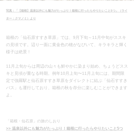
写真：「【箱根】温泉以外にも魅力がたっぷり！箱根に行ったらやりたいこと5つ」（ライ
ター：クマノミ）より
箱根の「仙石原すすき草原」では、9月下旬～11月中旬がススキ
の見頃です。辺り一面に黄金色の穂がなびいて、キラキラと輝く
様子は絶景！
11月上旬からは周辺の山々も鮮やかに染まり始め、ちょうどスス
キと見頃が重なる時期。例年10月上旬〜11月上旬には、期間限
定で強羅駅と仙石原すすき草原をダイレクトに結ぶ「仙石すすき
バス」も運行しており、箱根の秋を存分に楽しむことができます
よ。
「箱根・仙石原」の旅のしおり
>> 温泉以外にも魅力がたっぷり！箱根に行ったらやりたいこと5つ