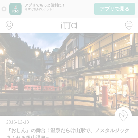
アプリでもっと便利に！
アプリで見る
close
今すぐ無料でゲット！
2016-12-13
『おしん』の舞台！温泉だらけ山形で、ノスタルジック
あふれる銀山温泉へ