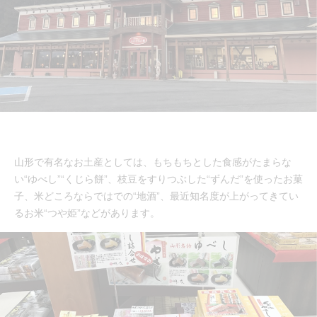
山形で有名なお土産としては、もちもちとした食感がたまらな
い“ゆべし”“くじら餅”、枝豆をすりつぶした“ずんだ”を使ったお菓
子、米どころならではでの“地酒”、最近知名度が上がってきてい
るお米“つや姫”などがあります。