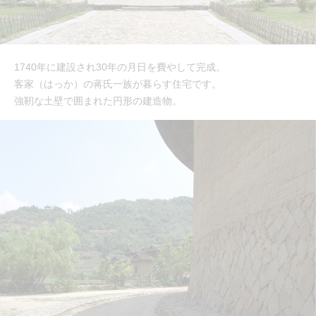
1740年に建設され30年の月日を費やして完成。
客家（はっか）の蒋氏一族が暮らす住宅です。
強靭な土壁で囲まれた円形の建造物。