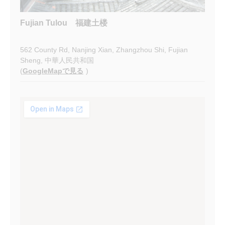
Fujian Tulou 福建土楼
562 County Rd, Nanjing Xian, Zhangzhou Shi, Fujian
Sheng, 中華人民共和国
(
GoogleMapで見る
)