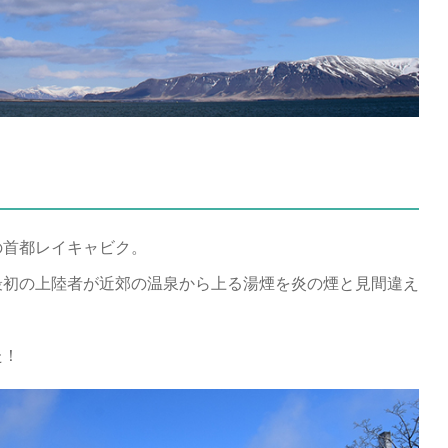
の首都レイキャビク。
最初の上陸者が近郊の温泉から上る湯煙を炎の煙と見間違え
た！