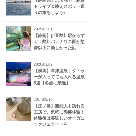
【静岡県】浜名湖で！絶景
ドライブ＆映えスポット巡
りの旅をしよう♪
2025/03/01
【静岡】伊豆熱川駅からす
ぐ！熱川バナナワニ園が想
像以上に楽しかった話
2026/01/09
【群馬】草津温泉｜タトゥ
ーが入ってても入れる温泉
5選【冬旅に最適】
2017/09/10
【江ノ島】芸能人も訪れる
工房で、気軽に陶芸体験！
体験後は美味しいオーガニ
ックジェラートを