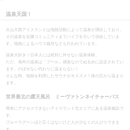
温泉天国！
火山大国アイスランドは地熱活動によって温泉が湧出しており、
その温泉を近隣コミュニティまでパイプを引いて供給していま
す。地熱によるハウス栽培なども行われています。
温泉大好き！日本人には絶対に外せない温泉体験。
ただ、海外の温泉は「プール」感覚なのでぬるめに設定されてい
ます。のぼせない代わりに温まらない！
そんな時、地熱を利用したサウナがオススメ！体の芯から温まり
ます。
世界最北の露天風呂 ミーヴァトンネイチャーバス
簡単にアクセスできないアイスランド北エリアにある温泉施設で
す。
ブルーラグーンほど広くはないけど人が少なくのんびりできま
す。