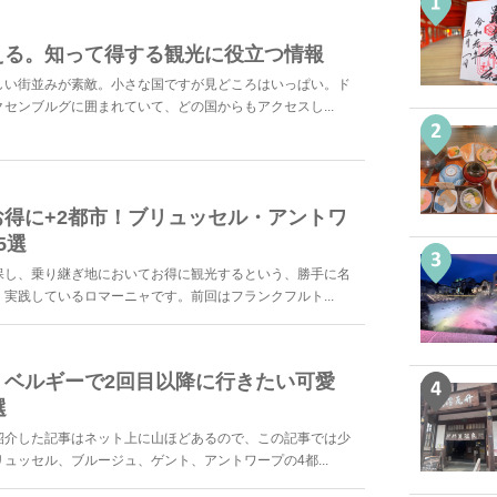
える。知って得する観光に役立つ情報
しい街並みが素敵。小さな国ですが見どころはいっぱい。ド
センブルグに囲まれていて、どの国からもアクセスし...
得に+2都市！ブリュッセル・アントワ
5選
保し、乗り継ぎ地においてお得に観光するという、勝手に名
実践しているロマーニャです。前回はフランクフルト...
】ベルギーで2回目以降に行きたい可愛
選
紹介した記事はネット上に山ほどあるので、この記事では少
ュッセル、ブルージュ、ゲント、アントワープの4都...