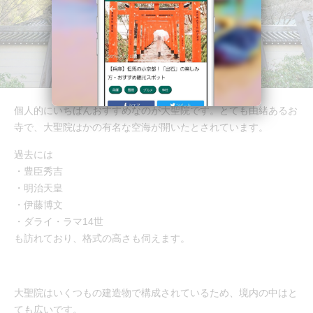
個人的にいちばんおすすめなのが大聖院です。とても由緒あるお
寺で、大聖院はかの有名な空海が開いたとされています。
過去には
・豊臣秀吉
・明治天皇
・伊藤博文
・ダライ・ラマ14世
も訪れており、格式の高さも伺えます。
大聖院はいくつもの建造物で構成されているため、境内の中はと
ても広いです。