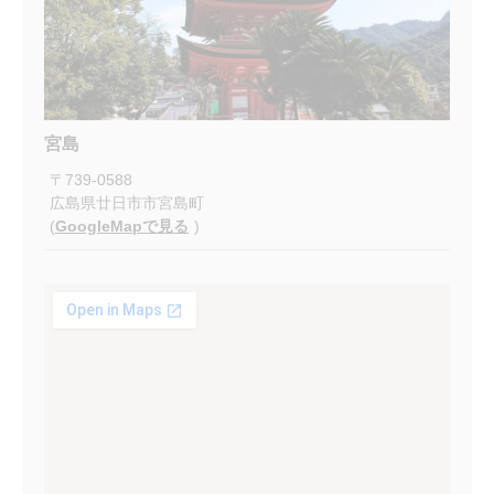
宮島
〒
739-0588
広島県廿日市市宮島町
(
GoogleMapで見る
)