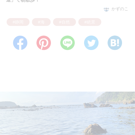
かずのこ
#静岡
#海
#自然
#絶景