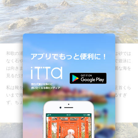
和歌の浦遊歩道沿いの海は海水浴場ではないため、足元は砂では
なく石や岩がゴロゴロとしており、しかもかなり浅いので遊泳に
は向きません。遊泳したいなら「鍋田浜海水浴場」、綺麗な海を
見るだけなら「和歌の浦遊歩道」です。
私は靴を脱ぎ、海面から出ている大きめの岩に腰掛け、足首くら
いまで海に入って涼を取りました。海は冷たすぎず、ぬるすぎ
ず、ちょうどいい水温。