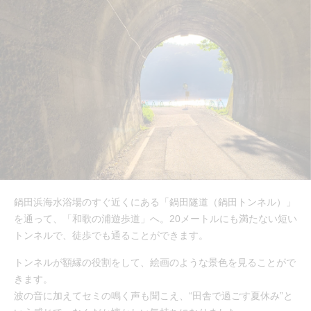
鍋田浜海水浴場のすぐ近くにある「鍋田隧道（鍋田トンネル）」
を通って、「和歌の浦遊歩道」へ。20メートルにも満たない短い
トンネルで、徒歩でも通ることができます。
トンネルが額縁の役割をして、絵画のような景色を見ることがで
きます。
波の音に加えてセミの鳴く声も聞こえ、“田舎で過ごす夏休み”と