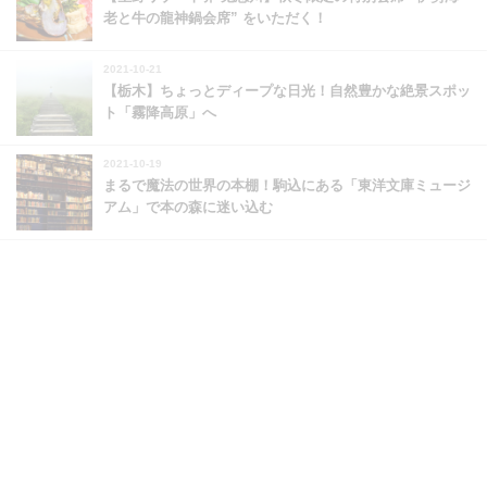
老と牛の龍神鍋会席” をいただく！
2021-10-21
【栃木】ちょっとディープな日光！自然豊かな絶景スポッ
ト「霧降高原」へ
2021-10-19
まるで魔法の世界の本棚！駒込にある「東洋文庫ミュージ
アム」で本の森に迷い込む