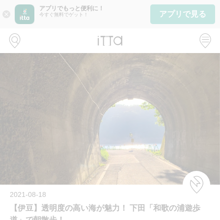
アプリでもっと便利に！
アプリで見る
close
今すぐ無料でゲット！
2021-08-18
【伊豆】透明度の高い海が魅力！ 下田「和歌の浦遊歩
道」で朝散歩！