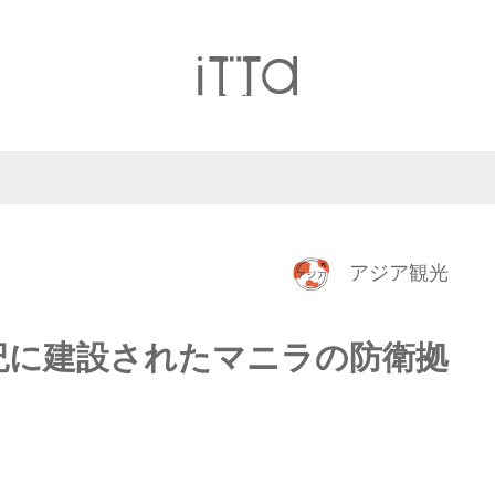
アジア観光
紀に建設されたマニラの防衛拠
」