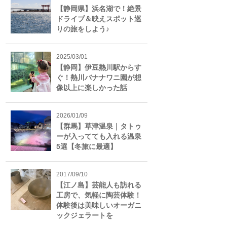
【静岡県】浜名湖で！絶景
ドライブ＆映えスポット巡
りの旅をしよう♪
2025/03/01
【静岡】伊豆熱川駅からす
ぐ！熱川バナナワニ園が想
像以上に楽しかった話
2026/01/09
【群馬】草津温泉｜タトゥ
ーが入ってても入れる温泉
5選【冬旅に最適】
2017/09/10
【江ノ島】芸能人も訪れる
工房で、気軽に陶芸体験！
体験後は美味しいオーガニ
ックジェラートを