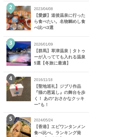
2023/04/08
【愛媛】道後温泉に行った
ら食べたい。名物鯛めし食
べ比べ3選
2026/01/09
【群馬】草津温泉｜タトゥ
ーが入ってても入れる温泉
5選【冬旅に最適】
2016/11/18
【聖地巡礼】ジブリ作品
『猫の恩返し』の舞台を歩
く！ あの“おさかなクッキ
ー”も！
2024/05/24
【香港】エビワンタンメン
食べ比べ。ランキング発