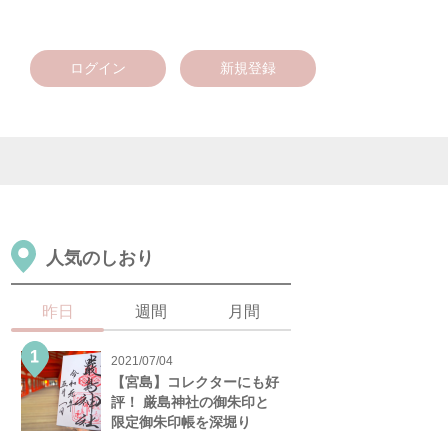
ログイン
新規登録
人気のしおり
昨日
週間
月間
2021/07/04
【宮島】コレクターにも好
評！ 厳島神社の御朱印と
限定御朱印帳を深堀り