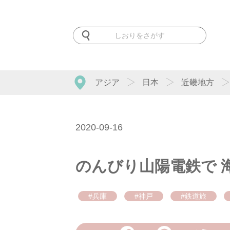
アジア
日本
近畿地方
2020-09-16
のんびり山陽電鉄で 
#兵庫
#神戸
#鉄道旅