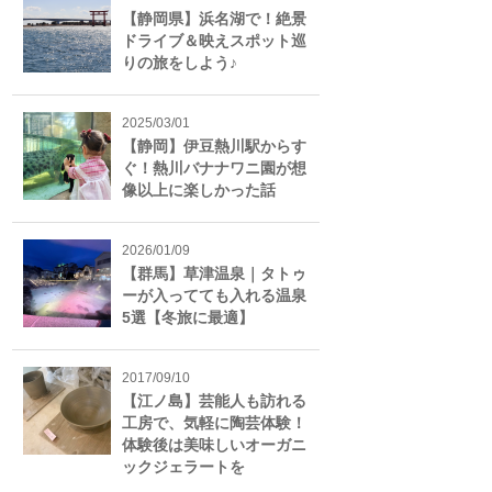
【静岡県】浜名湖で！絶景
ドライブ＆映えスポット巡
りの旅をしよう♪
2025/03/01
【静岡】伊豆熱川駅からす
ぐ！熱川バナナワニ園が想
像以上に楽しかった話
2026/01/09
【群馬】草津温泉｜タトゥ
ーが入ってても入れる温泉
5選【冬旅に最適】
2017/09/10
【江ノ島】芸能人も訪れる
工房で、気軽に陶芸体験！
体験後は美味しいオーガニ
ックジェラートを