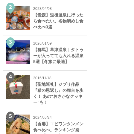
2023/04/08
【愛媛】道後温泉に行った
ら食べたい。名物鯛めし食
べ比べ3選
2026/01/09
【群馬】草津温泉｜タトゥ
ーが入ってても入れる温泉
5選【冬旅に最適】
2016/11/18
【聖地巡礼】ジブリ作品
『猫の恩返し』の舞台を歩
く！ あの“おさかなクッキ
ー”も！
2024/05/24
【香港】エビワンタンメン
食べ比べ。ランキング発