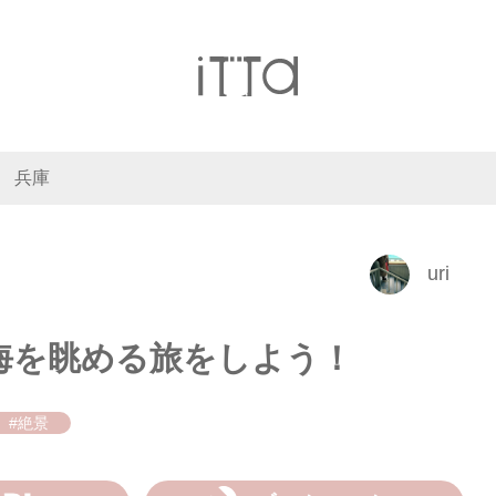
兵庫
uri
海を眺める旅をしよう！
#絶景