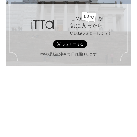
この
が
気に入ったら
いいね/フォローしよう！
ittaの最新記事を毎日お届けします