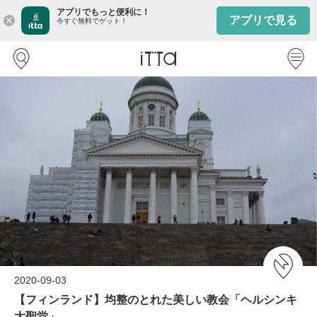
アプリでもっと便利に！
アプリで見る
close
今すぐ無料でゲット！
2020-09-03
【フィンランド】均整のとれた美しい教会「ヘルシンキ
大聖堂」