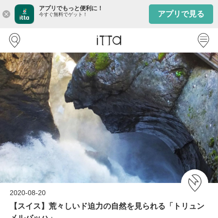
アプリでもっと便利に！
アプリで見る
close
今すぐ無料でゲット！
2020-08-20
【スイス】荒々しいド迫力の自然を見られる「トリュン
メルバッハ」