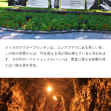
スイスのラウターブルンネンは、ユングフラウにある美しい谷。
この谷の岩壁からは、70を超える滝が流れ落ちていると言われま
す。その中の一つトリュンメルバッハは、垂直に落ちる多数の滝
とは一線を画す存在。