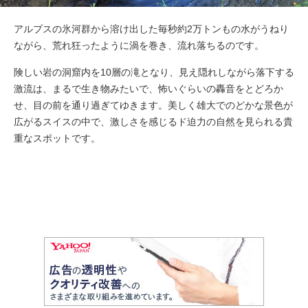
アルプスの氷河群から溶け出した毎秒約2万トンもの水がうねり
ながら、荒れ狂ったように渦を巻き、流れ落ちるのです。
険しい岩の洞窟内を10層の滝となり、見え隠れしながら落下する
激流は、まるで生き物みたいで、怖いぐらいの轟音をとどろか
せ、目の前を通り過ぎてゆきます。美しく雄大でのどかな景色が
広がるスイスの中で、激しさを感じるド迫力の自然を見られる貴
重なスポットです。