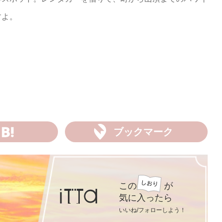
すよ。
ブックマーク
この
が
気に入ったら
いいね/フォローしよう！