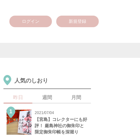
ログイン
新規登録
人気のしおり
昨日
週間
月間
2021/07/04
【宮島】コレクターにも好
評！ 厳島神社の御朱印と
限定御朱印帳を深堀り