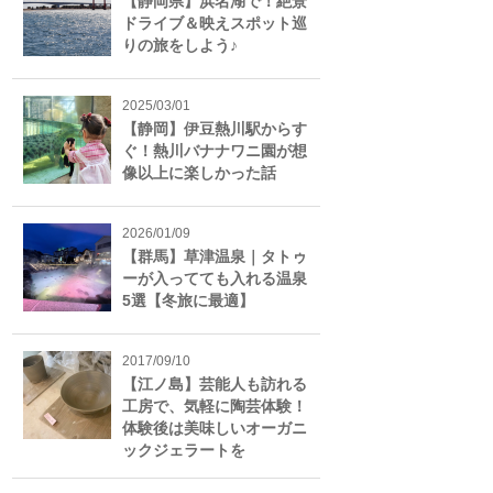
【静岡県】浜名湖で！絶景
ドライブ＆映えスポット巡
りの旅をしよう♪
2025/03/01
【静岡】伊豆熱川駅からす
ぐ！熱川バナナワニ園が想
像以上に楽しかった話
2026/01/09
【群馬】草津温泉｜タトゥ
ーが入ってても入れる温泉
5選【冬旅に最適】
2017/09/10
【江ノ島】芸能人も訪れる
工房で、気軽に陶芸体験！
体験後は美味しいオーガニ
ックジェラートを