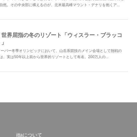
自然。その中央部に構えるのが、北米最高峰マウント・デナリを抱くア...
】世界屈指の冬のリゾート「ウィスラー・ブラッコ
ト」
ンクーバー冬季オリンピックにおいて、山岳系競技のメイン会場として熱戦の
、実は50年以上前から世界的リゾートとして有名。200万人の...
ittaについて